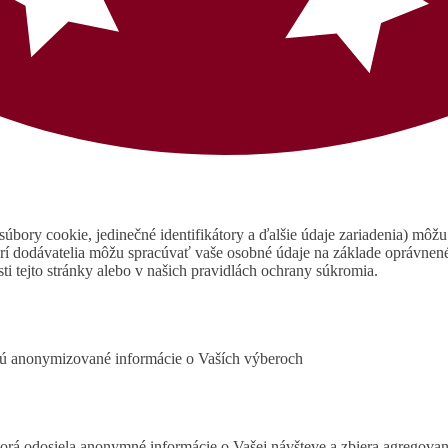
úbory cookie, jedinečné identifikátory a ďalšie údaje zariadenia) môžu
rí dodávatelia môžu spracúvať vaše osobné údaje na základe oprávne
ti tejto stránky alebo v našich pravidlách ochrany súkromia.
ujú anonymizované informácie o Vaších výberoch
ktorá odosiela anonymné informácie o Vašej návšteve a zbiera agregov