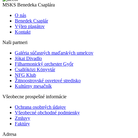
MSKS Benedeka Csaplára
O nás
Benedek Csaplár
Výlep plagátov
Kontakt
Naši partneri
Galéria súčasných maďarských umelcov
Jókai Divadlo
Filharmonický orchester Győr
Csallóközi Könyvtár
NFG Klub
Žitnoostrovské osvetové stredisko
Kultúrny mesačník
Všeobecne prospešné informácie
Ochrana osobných údajov
Všeobecné obchodné podmienky
Zmluvy
Faktúry
Adresa