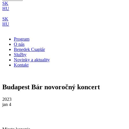
SK
HU
SK
HU
Program
O nás
Benedek Csaplár
Služby
Novinky a aktuality
Kontakt
Budapest Bár novoročný koncert
2023
jan 4