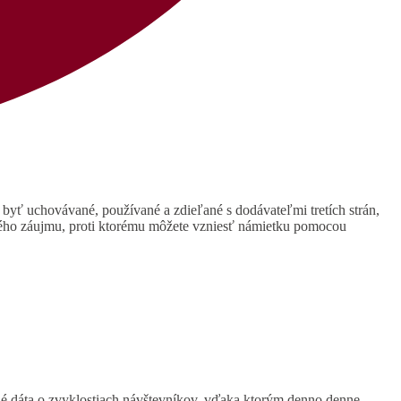
 byť uchovávané, používané a zdieľané s dodávateľmi tretích strán,
ného záujmu, proti ktorému môžete vzniesť námietku pomocou
ané dáta o zvyklostiach návštevníkov, vďaka ktorým denno denne