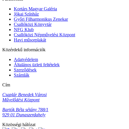
Kortárs Magyar Galéria
Jókai Színház
Győri Filharmonikus Zenekar
Csallóközi Könyvtár
NFG Klub
Csallóközi Népművelési Központ
Havi műsorplakát
Közérdekű információk
Adatvédelem
Általános üzleti feltételek
Szerződések
Számlák
Cím
Csaplár Benedek Városi
Művelődési Központ
Bartók Béla sétány 788/1
929 01 Dunaszerdahely
Közösségi hálózat