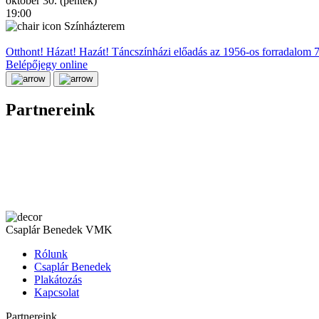
október 30. (péntek)
19:00
Színházterem
Otthont! Házat! Hazát! Táncszínházi előadás az 1956-os forradalom 70.
Belépőjegy online
Partnereink
Csaplár Benedek VMK
Rólunk
Csaplár Benedek
Plakátozás
Kapcsolat
Partnereink