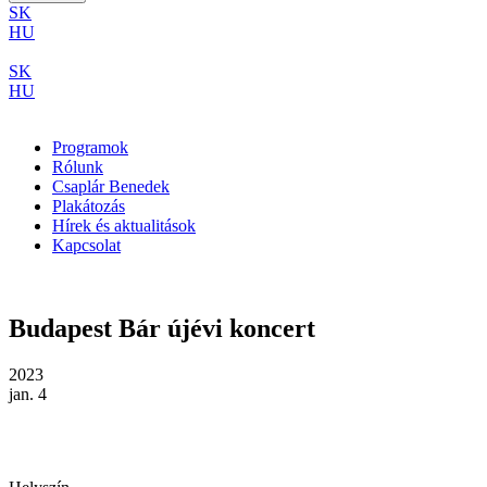
SK
HU
SK
HU
Programok
Rólunk
Csaplár Benedek
Plakátozás
Hírek és aktualitások
Kapcsolat
Budapest Bár újévi koncert
2023
jan. 4