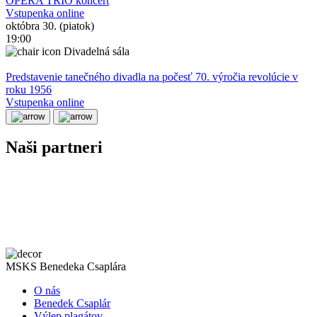
OPERA TRIO koncert
Vstupenka online
októbra 30. (piatok)
19:00
Divadelná sála
Predstavenie tanečného divadla na počesť 70. výročia revolúcie v
roku 1956
Vstupenka online
Naši partneri
MSKS Benedeka Csaplára
O nás
Benedek Csaplár
Výlep plagátov