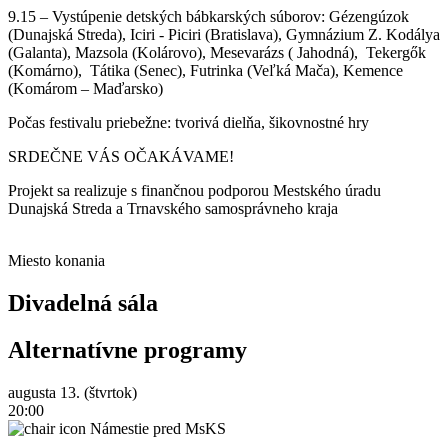
9.15 – Vystúpenie detských bábkarských súborov: Gézengúzok
(Dunajská Streda), Iciri - Piciri (Bratislava), Gymnázium Z. Kodálya
(Galanta), Mazsola (Kolárovo), Mesevarázs ( Jahodná), Tekergők
(Komárno), Tátika (Senec), Futrinka (Veľká Mača), Kemence
(Komárom – Maďarsko)
Počas festivalu priebežne: tvorivá dielňa, šikovnostné hry
SRDEČNE VÁS OČAKÁVAME!
Projekt sa realizuje s finančnou podporou Mestského úradu
Dunajská Streda a Trnavského samosprávneho kraja
Miesto konania
Divadelná sála
Alternatívne programy
augusta 13. (štvrtok)
20:00
Námestie pred MsKS