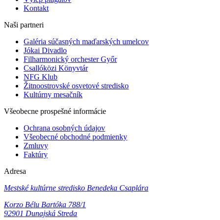
Kontakt
Naši partneri
Galéria súčasných maďarských umelcov
Jókai Divadlo
Filharmonický orchester Győr
Csallóközi Könyvtár
NFG Klub
Žitnoostrovské osvetové stredisko
Kultúrny mesačník
Všeobecne prospešné informácie
Ochrana osobných údajov
Všeobecné obchodné podmienky
Zmluvy
Faktúry
Adresa
Mestské kultúrne stredisko Benedeka Csaplára
Korzo Bélu Bartóka 788/1
92901 Dunajská Streda