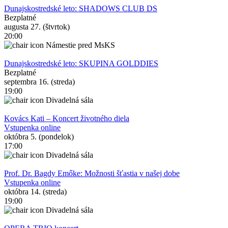
Dunajskostredské leto: SHADOWS CLUB DS
Bezplatné
augusta 27. (štvrtok)
20:00
Námestie pred MsKS
Dunajskostredské leto: SKUPINA GOLDDIES
Bezplatné
septembra 16. (streda)
19:00
Divadelná sála
Kovács Kati – Koncert životného diela
Vstupenka online
októbra 5. (pondelok)
17:00
Divadelná sála
Prof. Dr. Bagdy Emőke: Možnosti šťastia v našej dobe
Vstupenka online
októbra 14. (streda)
19:00
Divadelná sála