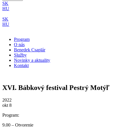
SK
HU
SK
HU
Program
O nás
Benedek Csaplár
Služby
Novinky a aktuality
Kontakt
XVI. Bábkový festival Pestrý Motýľ
2022
okt 8
Program:
9.00 – Otvorenie