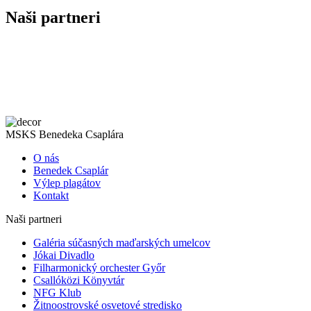
Naši partneri
MSKS Benedeka Csaplára
O nás
Benedek Csaplár
Výlep plagátov
Kontakt
Naši partneri
Galéria súčasných maďarských umelcov
Jókai Divadlo
Filharmonický orchester Győr
Csallóközi Könyvtár
NFG Klub
Žitnoostrovské osvetové stredisko