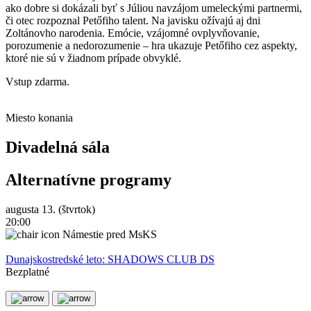
ako dobre si dokázali byť s Júliou navzájom umeleckými partnermi,
či otec rozpoznal Petőfiho talent. Na javisku ožívajú aj dni
Zoltánovho narodenia. Emócie, vzájomné ovplyvňovanie,
porozumenie a nedorozumenie – hra ukazuje Petőfiho cez aspekty,
ktoré nie sú v žiadnom prípade obvyklé.
Vstup zdarma.
Miesto konania
Divadelná sála
Alternatívne programy
augusta 13. (štvrtok)
a
20:00
2
Námestie pred MsKS
Dunajskostredské leto: SHADOWS CLUB DS
D
Bezplatné
B