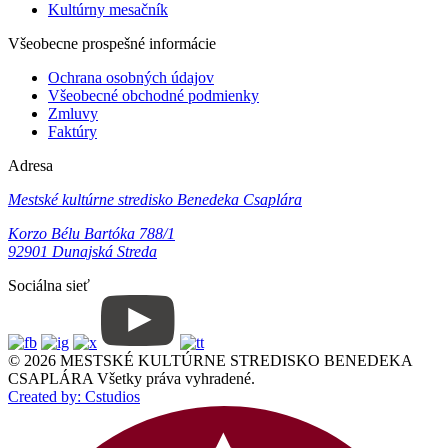
Kultúrny mesačník
Všeobecne prospešné informácie
Ochrana osobných údajov
Všeobecné obchodné podmienky
Zmluvy
Faktúry
Adresa
Mestské kultúrne stredisko Benedeka Csaplára
Korzo Bélu Bartóka 788/1
92901 Dunajská Streda
Sociálna sieť
© 2026 MESTSKÉ KULTÚRNE STREDISKO BENEDEKA
CSAPLÁRA Všetky práva vyhradené.
Created by: Cstudios