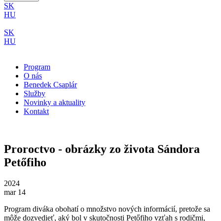
SK
HU
SK
HU
Program
O nás
Benedek Csaplár
Služby
Novinky a aktuality
Kontakt
Proroctvo - obrázky zo života Sándora
Petőfiho
2024
mar 14
Program diváka obohatí o množstvo nových informácií, pretože sa
môže dozvedieť, aký bol v skutočnosti Petőfiho vzťah s rodičmi,