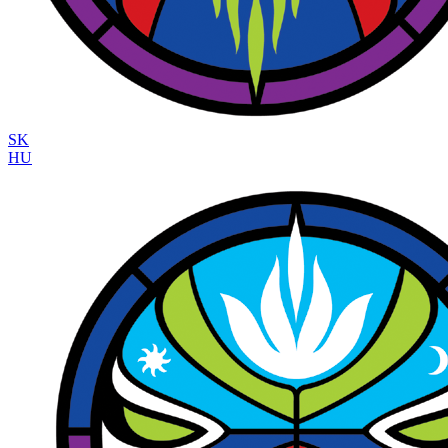
SK
HU