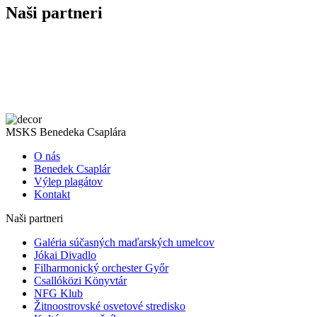
Naši partneri
MSKS Benedeka Csaplára
O nás
Benedek Csaplár
Výlep plagátov
Kontakt
Naši partneri
Galéria súčasných maďarských umelcov
Jókai Divadlo
Filharmonický orchester Győr
Csallóközi Könyvtár
NFG Klub
Žitnoostrovské osvetové stredisko