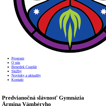
Program
O nás
Benedek Csaplár
Služby
Novinky a aktuality
Kontakt
Predvianočná slávnosť Gymnázia
Ármina Vámbéryho