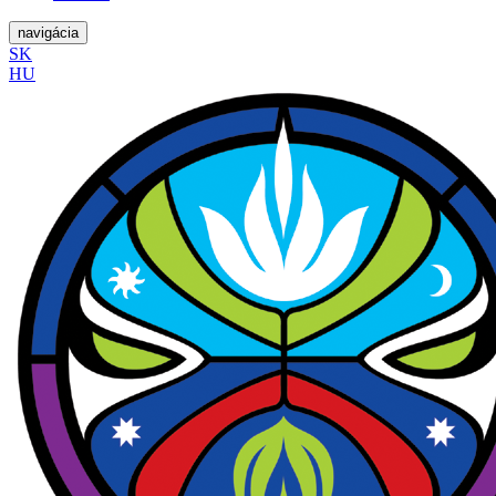
navigácia
SK
HU