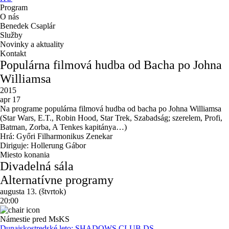
Program
O nás
Benedek Csaplár
Služby
Novinky a aktuality
Kontakt
Populárna filmová hudba od Bacha po Johna
Williamsa
2015
apr 17
Na programe populárna filmová hudba od bacha po Johna Williamsa
(Star Wars, E.T., Robin Hood, Star Trek, Szabadság; szerelem, Profi,
Batman, Zorba, A Tenkes kapitánya…)
Hrá: Győri Filharmonikus Zenekar
Diriguje: Hollerung Gábor
Miesto konania
Divadelná sála
Alternatívne programy
augusta 13. (štvrtok)
20:00
Námestie pred MsKS
Dunajskostredské leto: SHADOWS CLUB DS