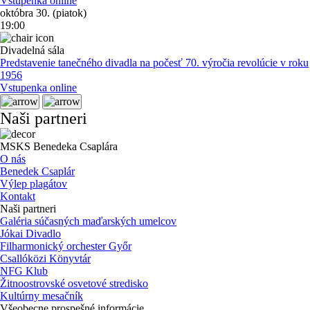
Vstupenka online
októbra 30. (piatok)
19:00
Divadelná sála
Predstavenie tanečného divadla na počesť 70. výročia revolúcie v roku
1956
Vstupenka online
Naši partneri
MSKS Benedeka Csaplára
O nás
Benedek Csaplár
Výlep plagátov
Kontakt
Naši partneri
Galéria súčasných maďarských umelcov
Jókai Divadlo
Filharmonický orchester Győr
Csallóközi Könyvtár
NFG Klub
Žitnoostrovské osvetové stredisko
Kultúrny mesačník
Všeobecne prospešné informácie