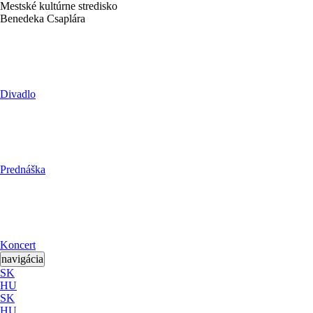
Mestské kultúrne stredisko
Benedeka Csaplára
Divadlo
Prednáška
Koncert
navigácia
SK
HU
SK
HU