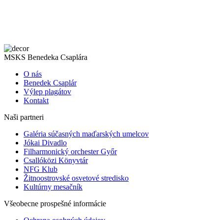
MSKS Benedeka Csaplára
O nás
Benedek Csaplár
Výlep plagátov
Kontakt
Naši partneri
Galéria súčasných maďarských umelcov
Jókai Divadlo
Filharmonický orchester Győr
Csallóközi Könyvtár
NFG Klub
Žitnoostrovské osvetové stredisko
Kultúrny mesačník
Všeobecne prospešné informácie