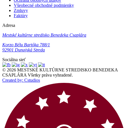
Ochrana osobných údajov
Všeobecné obchodné podmienky
Zmluvy
Faktúry
Adresa
Mestské kultúrne stredisko Benedeka Csaplára
Korzo Bélu Bartóka 788/1
92901 Dunajská Streda
Sociálna sieť
© 2026 MESTSKÉ KULTÚRNE STREDISKO BENEDEKA
CSAPLÁRA Všetky práva vyhradené.
Created by: Cstudios