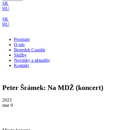
SK
HU
SK
HU
Program
O nás
Benedek Csaplár
Služby
Novinky a aktuality
Kontakt
Peter Šrámek: Na MDŽ (koncert)
2023
mar 9