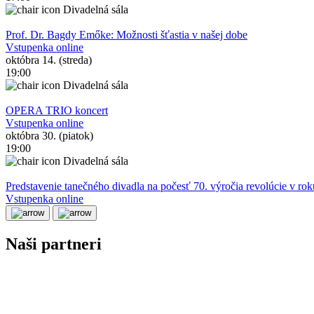
Divadelná sála
Prof. Dr. Bagdy Emőke: Možnosti šťastia v našej dobe
Vstupenka online
októbra 14. (streda)
19:00
Divadelná sála
OPERA TRIO koncert
Vstupenka online
októbra 30. (piatok)
19:00
Divadelná sála
Predstavenie tanečného divadla na počesť 70. výročia revolúcie v ro
Vstupenka online
Naši partneri