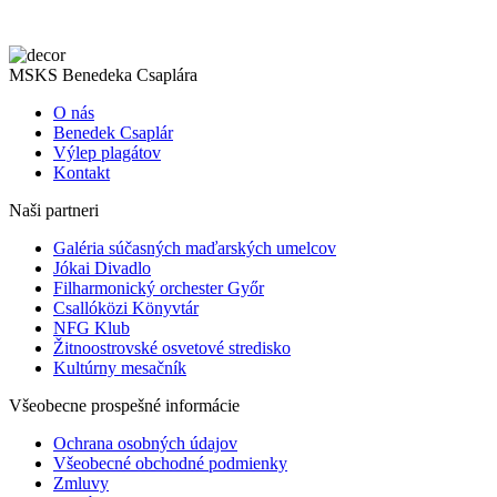
MSKS Benedeka Csaplára
O nás
Benedek Csaplár
Výlep plagátov
Kontakt
Naši partneri
Galéria súčasných maďarských umelcov
Jókai Divadlo
Filharmonický orchester Győr
Csallóközi Könyvtár
NFG Klub
Žitnoostrovské osvetové stredisko
Kultúrny mesačník
Všeobecne prospešné informácie
Ochrana osobných údajov
Všeobecné obchodné podmienky
Zmluvy