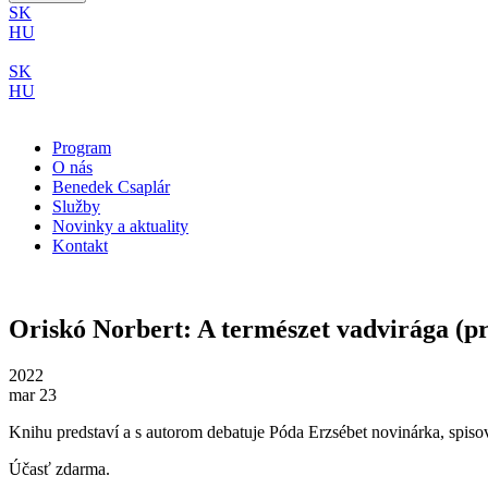
SK
HU
SK
HU
Program
O nás
Benedek Csaplár
Služby
Novinky a aktuality
Kontakt
Oriskó Norbert: A természet vadvirága (pr
2022
mar 23
Knihu predstaví a s autorom debatuje Póda Erzsébet novinárka, spiso
Účasť zdarma.