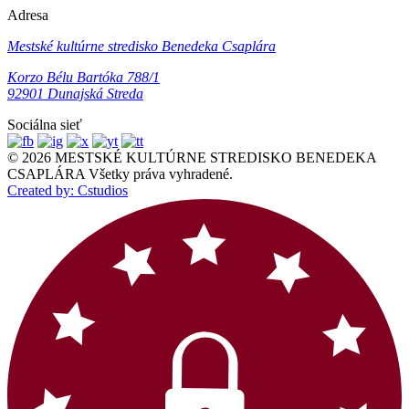
Adresa
Mestské kultúrne stredisko Benedeka Csaplára
Korzo Bélu Bartóka 788/1
92901 Dunajská Streda
Sociálna sieť
© 2026 MESTSKÉ KULTÚRNE STREDISKO BENEDEKA
CSAPLÁRA Všetky práva vyhradené.
Created by: Cstudios