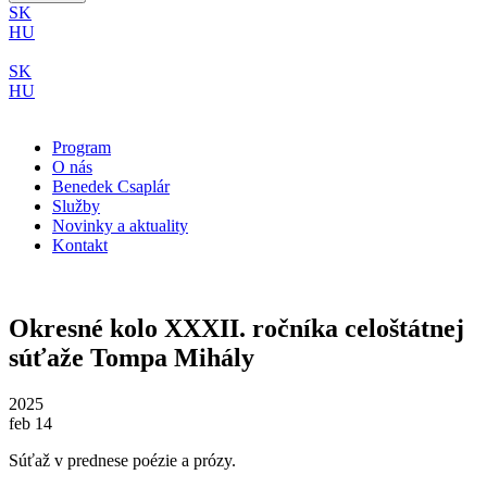
SK
HU
SK
HU
Program
O nás
Benedek Csaplár
Služby
Novinky a aktuality
Kontakt
Okresné kolo XXXII. ročníka celoštátnej
súťaže Tompa Mihály
2025
feb 14
Súťaž v prednese poézie a prózy.