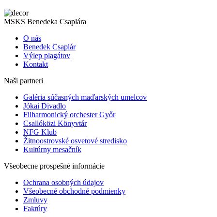
MSKS Benedeka Csaplára
O nás
Benedek Csaplár
Výlep plagátov
Kontakt
Naši partneri
Galéria súčasných maďarských umelcov
Jókai Divadlo
Filharmonický orchester Győr
Csallóközi Könyvtár
NFG Klub
Žitnoostrovské osvetové stredisko
Kultúrny mesačník
Všeobecne prospešné informácie
Ochrana osobných údajov
Všeobecné obchodné podmienky
Zmluvy
Faktúry