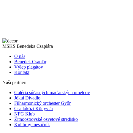
MSKS Benedeka Csaplára
O nás
Benedek Csaplár
Výlep plagátov
Kontakt
Naši partneri
Galéria súčasných maďarských umelcov
Jókai Divadlo
Filharmonický orchester Győr
Csallóközi Könyvtár
NFG Klub
Žitnoostrovské osvetové stredisko
Kultúrny mesačník