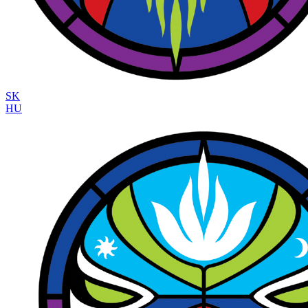
SK
HU