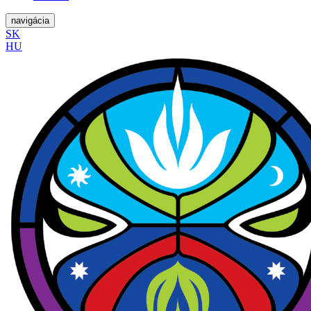
navigácia
SK
HU