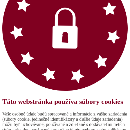
Táto webstránka používa súbory cookies
Vaše osobné údaje budú spracované a informácie z vášho zariadenia
(súbory cookie, jedinečné identifikátory a ďalšie údaje zariadenia)
môžu byť uchovávané, používané a zdieľané s dodávateľmi tretích
strán, prípadne používané konkrétne týmto webom alebo aplikáciou.