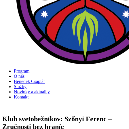
Program
O nás
Benedek Csaplár
Služby
Novinky a aktuality
Kontakt
Klub svetobežníkov: Szőnyi Ferenc –
Zručnosti bez hraníc