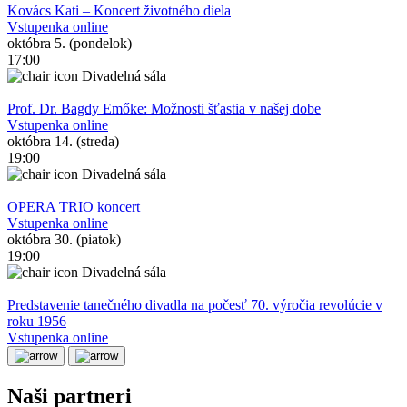
Kovács Kati – Koncert životného diela
Vstupenka online
októbra 5. (pondelok)
17:00
Divadelná sála
Prof. Dr. Bagdy Emőke: Možnosti šťastia v našej dobe
Vstupenka online
októbra 14. (streda)
19:00
Divadelná sála
OPERA TRIO koncert
Vstupenka online
októbra 30. (piatok)
19:00
Divadelná sála
Predstavenie tanečného divadla na počesť 70. výročia revolúcie v
roku 1956
Vstupenka online
Naši partneri