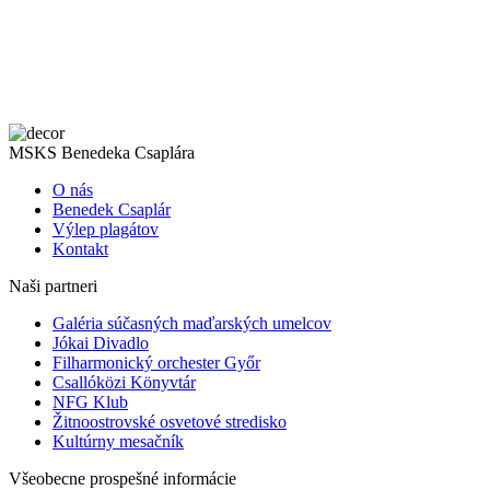
MSKS Benedeka Csaplára
O nás
Benedek Csaplár
Výlep plagátov
Kontakt
Naši partneri
Galéria súčasných maďarských umelcov
Jókai Divadlo
Filharmonický orchester Győr
Csallóközi Könyvtár
NFG Klub
Žitnoostrovské osvetové stredisko
Kultúrny mesačník
Všeobecne prospešné informácie