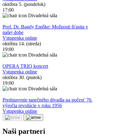
októbra 5. (pondelok)
17:00
Divadelná sála
Prof. Dr. Bagdy Emőke: Možnosti šťastia v
našej dobe
Vstupenka online
októbra 14. (streda)
19:00
Divadelná sála
OPERA TRIO koncert
Vstupenka online
októbra 30. (piatok)
19:00
Divadelná sála
Predstavenie tanečného divadla na počesť 70.
výročia revolúcie v roku 1956
Vstupenka online
Naši partneri