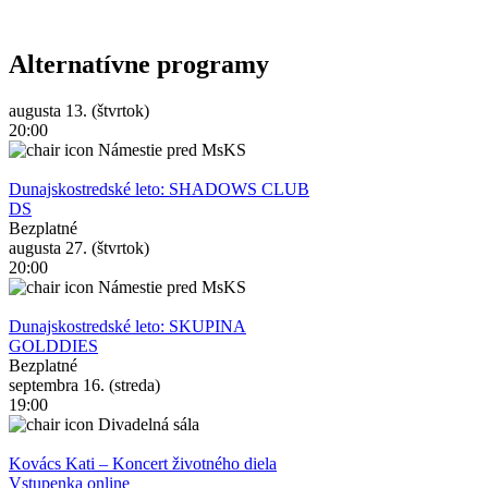
Alternatívne programy
augusta 13. (štvrtok)
20:00
Námestie pred MsKS
Dunajskostredské leto: SHADOWS CLUB
DS
Bezplatné
augusta 27. (štvrtok)
20:00
Námestie pred MsKS
Dunajskostredské leto: SKUPINA
GOLDDIES
Bezplatné
septembra 16. (streda)
19:00
Divadelná sála
Kovács Kati – Koncert životného diela
Vstupenka online