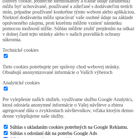
(súbory cookie, jedinečné identifikátory a ďalšie údaje zariadenia)
môžu byť uchovávané, používané a zdieľané s dodávateľmi tretích
strán, prípadne používané konkrétne týmto webom alebo aplikáciou.
Niektorí dodávatelia môžu spracúvať vaše osobné údaje na základe
oprávneného záujmu, proti ktorému môžete vzniesť námietku
pomocou možností nižšie. Súhlas môžete zrušiť prejdením na odkaz
v dolnej časti tejto stránky alebo v našich pravidlách ochrany
súkromia.
Technické cookies
Tieto cookies potrebujete pre správny chod webovej stránky.
Obsahujú anonymizované informácie o Vaších výberoch
Analytické cookies
Pre vylepšenie naších služieb, využívame službu Google Analytics,
ktorá odosiela anonymné informácie o Vašej návšteve a zbiera
agregované dáta o zvyklostiach návštevníkov, vďaka ktorým denno
denne vylepšujeme naše služby.
Súhlas s ukladaním cookies potrebných na Google Reklamu.
Súhlas s odoslaní dát na potrebu Google Ads