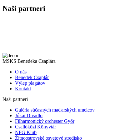
Naši partneri
MSKS Benedeka Csaplára
O nás
Benedek Csaplár
Výlep plagátov
Kontakt
Naši partneri
Galéria súčasných maďarských umelcov
Jókai Divadlo
Filharmonický orchester Győr
Csallóközi Könyvtár
NFG Klub
Žitnoostrovské osvetové stredisko