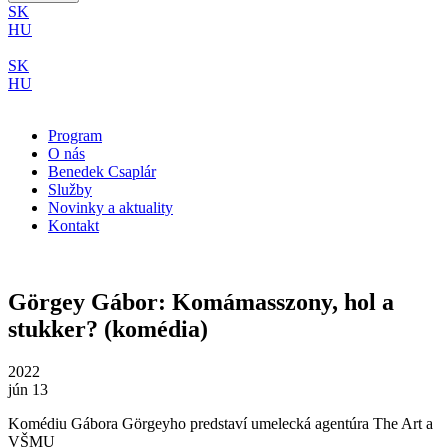
SK
HU
SK
HU
Program
O nás
Benedek Csaplár
Služby
Novinky a aktuality
Kontakt
Görgey Gábor: Komámasszony, hol a
stukker? (komédia)
2022
jún 13
Komédiu Gábora Görgeyho predstaví umelecká agentúra The Art a
VŠMU