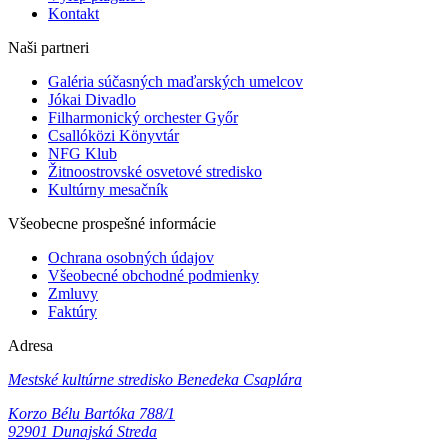
Kontakt
Naši partneri
Galéria súčasných maďarských umelcov
Jókai Divadlo
Filharmonický orchester Győr
Csallóközi Könyvtár
NFG Klub
Žitnoostrovské osvetové stredisko
Kultúrny mesačník
Všeobecne prospešné informácie
Ochrana osobných údajov
Všeobecné obchodné podmienky
Zmluvy
Faktúry
Adresa
Mestské kultúrne stredisko Benedeka Csaplára
Korzo Bélu Bartóka 788/1
92901 Dunajská Streda