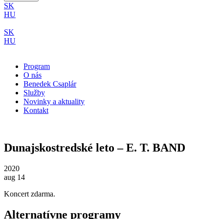
SK
HU
SK
HU
Program
O nás
Benedek Csaplár
Služby
Novinky a aktuality
Kontakt
Dunajskostredské leto – E. T. BAND
2020
aug 14
Koncert zdarma.
Alternatívne programy