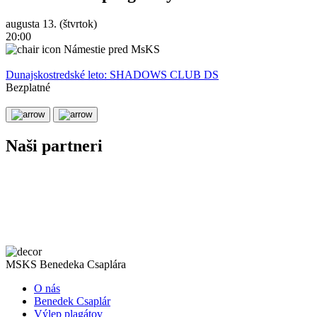
augusta 13. (štvrtok)
a
20:00
2
Námestie pred MsKS
Dunajskostredské leto: SHADOWS CLUB DS
D
Bezplatné
B
Naši partneri
MSKS Benedeka Csaplára
O nás
Benedek Csaplár
Výlep plagátov