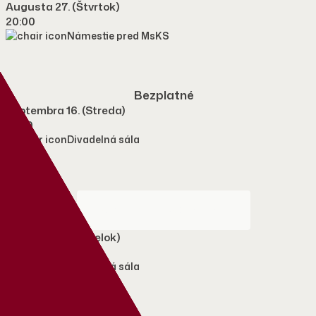
Augusta 27. (štvrtok)
20:00
Námestie pred MsKS
Bezplatné
Septembra 16. (streda)
19:00
Divadelná sála
VSTUPENKA ONLINE
Októbra 5. (pondelok)
17:00
Divadelná sála