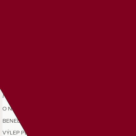
Naši partneri
MSKS Benedeka Csaplára
O NÁS
BENEDEK CSAPLÁR
VÝLEP PLAGÁTOV