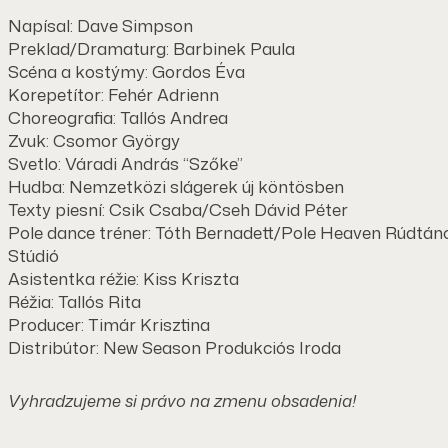
Napísal: Dave Simpson
Preklad/Dramaturg: Barbinek Paula
Scéna a kostýmy: Gordos Éva
Korepetítor: Fehér Adrienn
Choreografia: Tallós Andrea
Zvuk: Csomor György
Svetlo: Váradi András “Szőke”
Hudba: Nemzetközi slágerek új köntösben
Texty piesní: Csik Csaba/Cseh Dávid Péter
Pole dance tréner: Tóth Bernadett/Pole Heaven Rúdtán
Stúdió
Asistentka réžie: Kiss Kriszta
Réžia: Tallós Rita
Producer: Timár Krisztina
Distribútor: New Season Produkciós Iroda
Vyhradzujeme si právo na zmenu obsadenia!