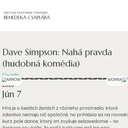
MESTSKÉ KULTÚRNE STREDISKO
BENEDEKA CSAPLÁRA
Dave Simpson: Nahá pravda
(hudobná komédia)
Divadlo
2026
Jún 7
Hra je o šiestich ženách z rôzneho prostredia, ktoré
zdanlivo nemajú nič spoločné, no prihlásia sa na rovnak
kurz pole dance, ktorý im zvyšuje sebavedomie – no
čoskoro sa ukáže, že prišli kvôli viac než len sexi