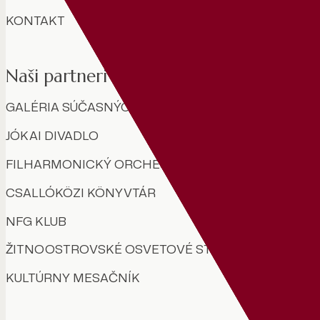
KONTAKT
Naši partneri
GALÉRIA SÚČASNÝCH MAĎARSKÝCH UMELCOV
JÓKAI DIVADLO
FILHARMONICKÝ ORCHESTER GYŐR
CSALLÓKÖZI KÖNYVTÁR
NFG KLUB
ŽITNOOSTROVSKÉ OSVETOVÉ STREDISKO
KULTÚRNY MESAČNÍK