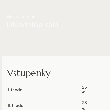
Miesto konania
Divadelná sála
Vstupenky
25
I. trieda:
€
23
II. trieda:
€