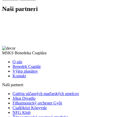
Naši partneri
MSKS Benedeka Csaplára
O nás
Benedek Csaplár
Výlep plagátov
Kontakt
Naši partneri
Galéria súčasných maďarských umelcov
Jókai Divadlo
Filharmonický orchester Győr
Csallóközi Könyvtár
NFG Klub