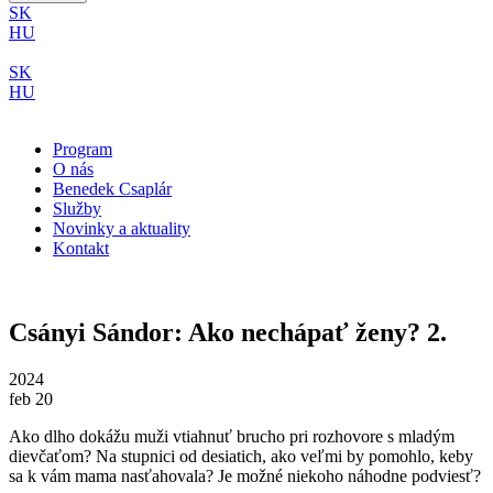
SK
HU
SK
HU
Program
O nás
Benedek Csaplár
Služby
Novinky a aktuality
Kontakt
Csányi Sándor: Ako nechápať ženy? 2.
2024
feb 20
Ako dlho dokážu muži vtiahnuť brucho pri rozhovore s mladým
dievčaťom? Na stupnici od desiatich, ako veľmi by pomohlo, keby
sa k vám mama nasťahovala? Je možné niekoho náhodne podviesť?