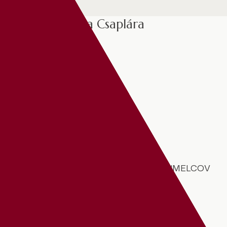
MSKS Benedeka Csaplára
O NÁS
BENEDEK CSAPLÁR
VÝLEP PLAGÁTOV
KONTAKT
Naši partneri
GALÉRIA SÚČASNÝCH MAĎARSKÝCH UMELCOV
JÓKAI DIVADLO
FILHARMONICKÝ ORCHESTER GYŐR