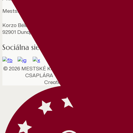
Mestské kultúrne stredisko Benedeka Csaplára
Korzo Bélu Bartóka 788/1
92901 Dunajská Streda
Sociálna sieť
© 2026 MESTSKÉ KULTÚRNE STREDISKO BENEDEK
CSAPLÁRA Všetky práva vyhradené.
Created by: Cstudios