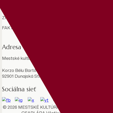
VŠEOBECNÉ OBCHODNÉ PODMIENKY
ZMLUVY
FAKTÚRY
Adresa
Mestské kultúrne stredisko Benedeka Csaplára
Korzo Bélu Bartóka 788/1
92901 Dunajská Streda
Sociálna sieť
© 2026 MESTSKÉ KULTÚRNE STREDISKO BENEDEK
CSAPLÁRA Všetky práva vyhradené.