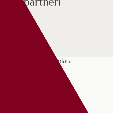
Naši partneri
MSKS Benedeka Csaplára
O NÁS
BENEDEK CSAPLÁR
VÝLEP PLAGÁTOV
KONTAKT