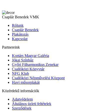
Csaplár Benedek VMK
Rólunk
Csaplár Benedek
Plakátozás
Kapcsolat
Partnereink
Kortárs Magyar Galéria
Jókai Színház
Győri Filharmonikus Zenekar
Csallóközi Könyvtár
NFG Klub
Csallóközi Népművelési Központ
Havi műsorplakát
Közérdekű információk
Adatvédelem
Általános üzleti feltételek
Szerződések