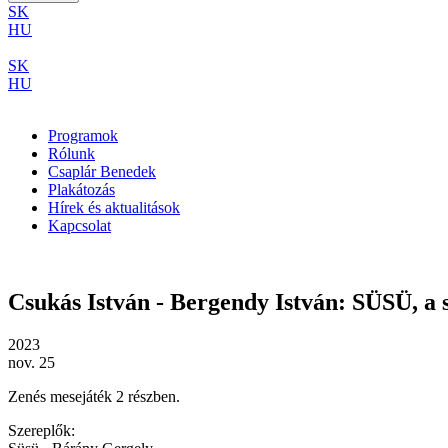
SK
HU
SK
HU
Programok
Rólunk
Csaplár Benedek
Plakátozás
Hírek és aktualitások
Kapcsolat
Csukás István - Bergendy István: SÜSÜ, a 
2023
nov. 25
Zenés mesejáték 2 részben.
Szereplők: