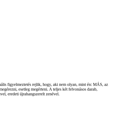
lis figyelmeztetés rejlik, hogy, aki nem olyan, mint én: MÁS, az
gérezni, esetleg megérteni. A teljes két felvonásos darab,
el, eredeti újrahangszerelt zenével.