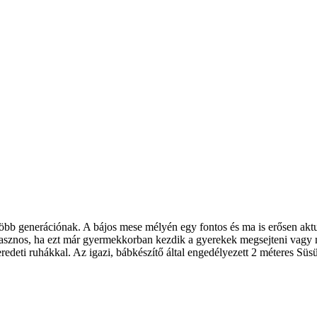
öbb generációnak. A bájos mese mélyén egy fontos és ma is erősen aktuá
Hasznos, ha ezt már gyermekkorban kezdik a gyerekek megsejteni vagy me
edeti ruhákkal. Az igazi, bábkészítő által engedélyezett 2 méteres Süsüv