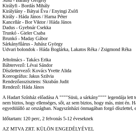
Süsü - Bárány Gergely
Királyfi - Bordás Mihály
Királylány - Bátyai Éva / Enyingi Zsófi
Király - Háda János / Harna Péter
Kancellár - Bor Viktor / Háda János
Dadus - Gyebnár Csekka
Trunkó - Gieler Csaba
Brunkó - Maday Gábor
Sárkányfűárus - Juhász György
Udvari bolondok - Háda Boglárka, Lakatos Réka / Zsigmond Réka
Jeltolmács - Takács Erika
Bábtervező: Lévai Sándor
Díszlettervező: Kovács Yvette Alida
Koreográfus: Jakus Szilvia
Rendezőasszisztens: Skrabán Judit
Rendező: Háda János
A Hadart Színház előadása A """"Süsü, a sárkány"""" legendája lett t
nem biztos, hogy ellenséges, sőt, az sem biztos, hogy más, mint én. 
egyedülálló az országban. Nagyszínházi önmagában forgó díszlettel, er
Időtartam: 120 perc, 2 felvonás 5-12 éveseknek
AZ MTVA ZRT. KÜLÖN ENGEDÉLYÉVEL