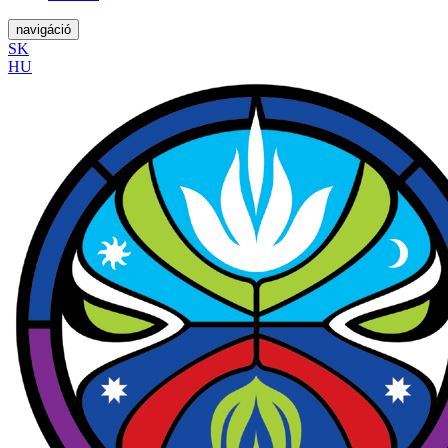
navigáció
SK
HU