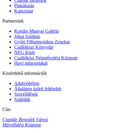
Csaplár Benedek
Plakátozás
Kapcsolat
Partnereink
Kortárs Magyar Galéria
Jókai Színház
Győri Filharmonikus Zenekar
Csallóközi Könyvtár
NFG Klub
Csallóközi Népművelési Központ
Havi műsorplakát
Közérdekű információk
Adatvédelem
Általános üzleti feltételek
Szerződések
Számlák
Cím
Csaplár Benedek Városi
Művelődési Központ