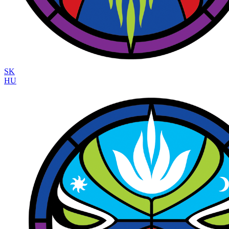
SK
HU