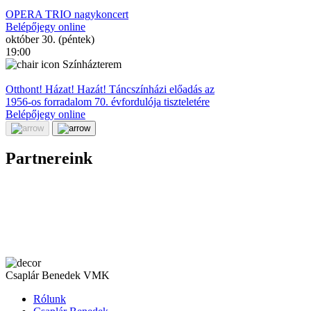
OPERA TRIO nagykoncert
Belépőjegy online
október 30. (péntek)
19:00
Színházterem
Otthont! Házat! Hazát! Táncszínházi előadás az
1956-os forradalom 70. évfordulója tiszteletére
Belépőjegy online
Partnereink
Csaplár Benedek VMK
Rólunk