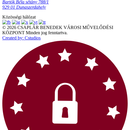
Bartók Béla sétány 788/1
929 01 Dunaszerdahely
Közösségi hálózat
© 2026 CSAPLÁR BENEDEK VÁROSI MŰVELŐDÉSI
KÖZPONT Minden jog fenntartva.
Created by: Cstudios