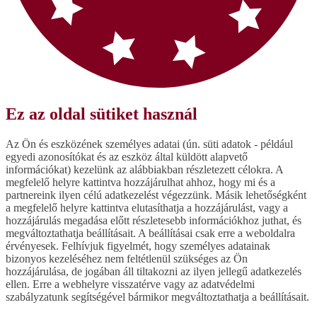
Ez az oldal sütiket használ
Az Ön és eszközének személyes adatai (ún. süti adatok - például
egyedi azonosítókat és az eszköz által küldött alapvető
információkat) kezelünk az alábbiakban részletezett célokra. A
megfelelő helyre kattintva hozzájárulhat ahhoz, hogy mi és a
partnereink ilyen célú adatkezelést végezzünk. Másik lehetőségként
a megfelelő helyre kattintva elutasíthatja a hozzájárulást, vagy a
hozzájárulás megadása előtt részletesebb információkhoz juthat, és
megváltoztathatja beállításait. A beállításai csak erre a weboldalra
érvényesek. Felhívjuk figyelmét, hogy személyes adatainak
bizonyos kezeléséhez nem feltétlenül szükséges az Ön
hozzájárulása, de jogában áll tiltakozni az ilyen jellegű adatkezelés
ellen. Erre a webhelyre visszatérve vagy az adatvédelmi
szabályzatunk segítségével bármikor megváltoztathatja a beállításait.