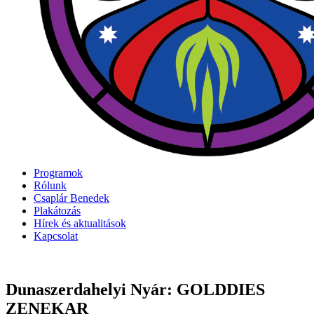
Programok
Rólunk
Csaplár Benedek
Plakátozás
Hírek és aktualitások
Kapcsolat
Dunaszerdahelyi Nyár: GOLDDIES
ZENEKAR