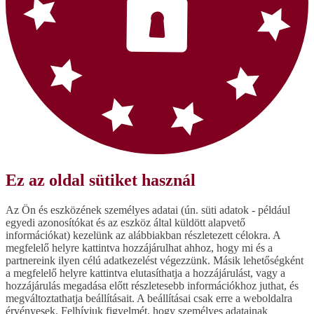
Ez az oldal sütiket használ
Az Ön és eszközének személyes adatai (ún. süti adatok - például
egyedi azonosítókat és az eszköz által küldött alapvető
információkat) kezelünk az alábbiakban részletezett célokra. A
megfelelő helyre kattintva hozzájárulhat ahhoz, hogy mi és a
partnereink ilyen célú adatkezelést végezzünk. Másik lehetőségként
a megfelelő helyre kattintva elutasíthatja a hozzájárulást, vagy a
hozzájárulás megadása előtt részletesebb információkhoz juthat, és
megváltoztathatja beállításait. A beállításai csak erre a weboldalra
érvényesek. Felhívjuk figyelmét, hogy személyes adatainak