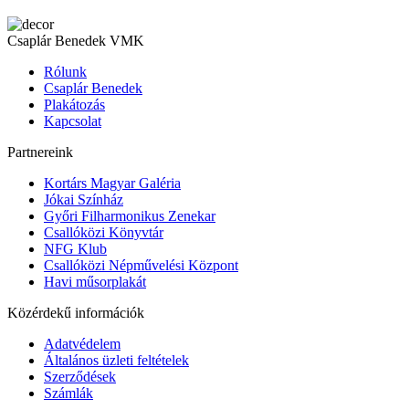
Csaplár Benedek VMK
Rólunk
Csaplár Benedek
Plakátozás
Kapcsolat
Partnereink
Kortárs Magyar Galéria
Jókai Színház
Győri Filharmonikus Zenekar
Csallóközi Könyvtár
NFG Klub
Csallóközi Népművelési Központ
Havi műsorplakát
Közérdekű információk
Adatvédelem
Általános üzleti feltételek
Szerződések
Számlák