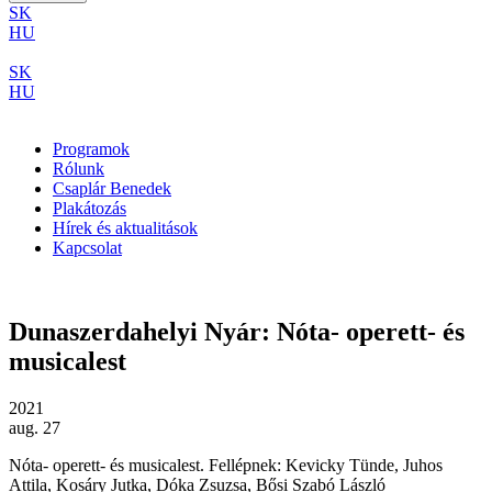
SK
HU
SK
HU
Programok
Rólunk
Csaplár Benedek
Plakátozás
Hírek és aktualitások
Kapcsolat
Dunaszerdahelyi Nyár: Nóta- operett- és
musicalest
2021
aug. 27
Nóta- operett- és musicalest. Fellépnek: Kevicky Tünde, Juhos
Attila, Kosáry Jutka, Dóka Zsuzsa, Bősi Szabó László