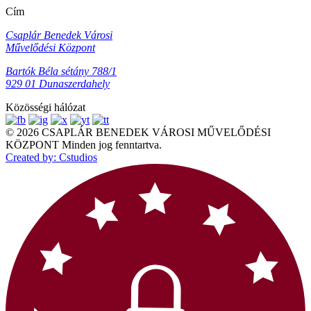
Cím
Csaplár Benedek Városi
Művelődési Központ
Bartók Béla sétány 788/1
929 01 Dunaszerdahely
Közösségi hálózat
© 2026 CSAPLÁR BENEDEK VÁROSI MŰVELŐDÉSI
KÖZPONT Minden jog fenntartva.
Created by: Cstudios