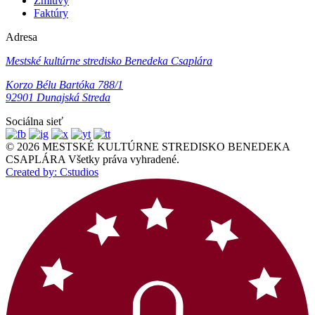
Zmluvy
Faktúry
Adresa
Mestské kultúrne stredisko Benedeka Csaplára
Korzo Bélu Bartóka 788/1
92901 Dunajská Streda
Sociálna sieť
© 2026 MESTSKÉ KULTÚRNE STREDISKO BENEDEKA
CSAPLÁRA Všetky práva vyhradené.
Created by: Cstudios