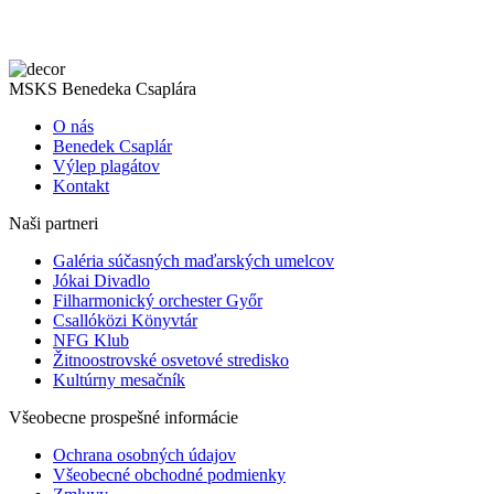
MSKS Benedeka Csaplára
O nás
Benedek Csaplár
Výlep plagátov
Kontakt
Naši partneri
Galéria súčasných maďarských umelcov
Jókai Divadlo
Filharmonický orchester Győr
Csallóközi Könyvtár
NFG Klub
Žitnoostrovské osvetové stredisko
Kultúrny mesačník
Všeobecne prospešné informácie
Ochrana osobných údajov
Všeobecné obchodné podmienky