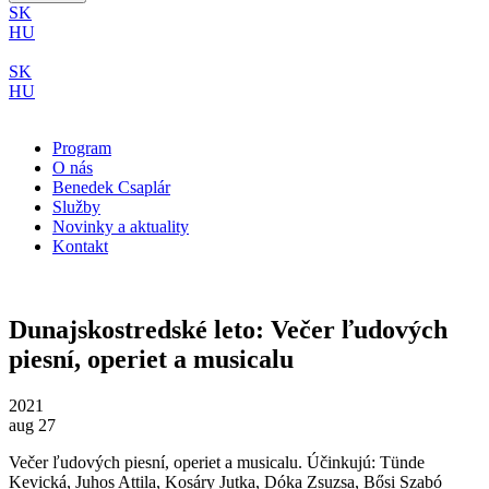
SK
HU
SK
HU
Program
O nás
Benedek Csaplár
Služby
Novinky a aktuality
Kontakt
Dunajskostredské leto: Večer ľudových
piesní, operiet a musicalu
2021
aug 27
Večer ľudových piesní, operiet a musicalu. Účinkujú: Tünde
Kevická, Juhos Attila, Kosáry Jutka, Dóka Zsuzsa, Bősi Szabó