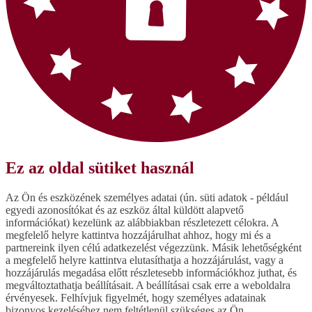
Ez az oldal sütiket használ
Az Ön és eszközének személyes adatai (ún. süti adatok - például
egyedi azonosítókat és az eszköz által küldött alapvető
információkat) kezelünk az alábbiakban részletezett célokra. A
megfelelő helyre kattintva hozzájárulhat ahhoz, hogy mi és a
partnereink ilyen célú adatkezelést végezzünk. Másik lehetőségként
a megfelelő helyre kattintva elutasíthatja a hozzájárulást, vagy a
hozzájárulás megadása előtt részletesebb információkhoz juthat, és
megváltoztathatja beállításait. A beállításai csak erre a weboldalra
érvényesek. Felhívjuk figyelmét, hogy személyes adatainak
bizonyos kezeléséhez nem feltétlenül szükséges az Ön