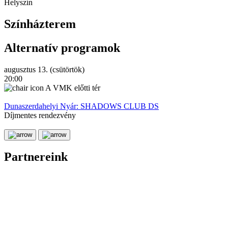
Helyszín
Színházterem
Alternatív programok
augusztus 13. (csütörtök)
a
20:00
2
A VMK előtti tér
Dunaszerdahelyi Nyár: SHADOWS CLUB DS
Díjmentes rendezvény
D
Partnereink