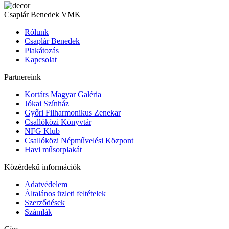
Csaplár Benedek VMK
Rólunk
Csaplár Benedek
Plakátozás
Kapcsolat
Partnereink
Kortárs Magyar Galéria
Jókai Színház
Győri Filharmonikus Zenekar
Csallóközi Könyvtár
NFG Klub
Csallóközi Népművelési Központ
Havi műsorplakát
Közérdekű információk
Adatvédelem
Általános üzleti feltételek
Szerződések
Számlák