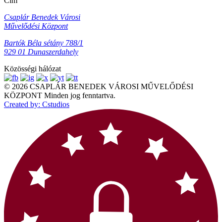
Cím
Csaplár Benedek Városi
Művelődési Központ
Bartók Béla sétány 788/1
929 01 Dunaszerdahely
Közösségi hálózat
© 2026 CSAPLÁR BENEDEK VÁROSI MŰVELŐDÉSI
KÖZPONT Minden jog fenntartva.
Created by: Cstudios