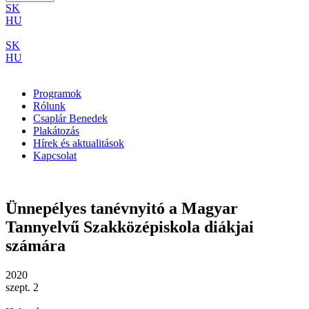
SK
HU
SK
HU
Programok
Rólunk
Csaplár Benedek
Plakátozás
Hírek és aktualitások
Kapcsolat
Ünnepélyes tanévnyitó a Magyar
Tannyelvű Szakközépiskola diákjai
számára
2020
szept. 2