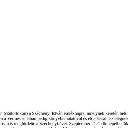
csütörtökön) a Széchenyi István emléknapra, amelynek keretén belül k
n a Vermes-villában pedig könyvbemutatóval és előadással tisztelegne
losan is meghirdette a Széchenyi-évet. Szeptember 21-én ünnepelhettü