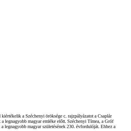
iértékelik a Széchenyi öröksége c. rajzpályázatot a Csaplár
k a legnagyobb magyar emléke előtt. Széchenyi Tímea, a Gróf
k a legnagyobb magyar születésének 230. évfordulóját. Ehhez a