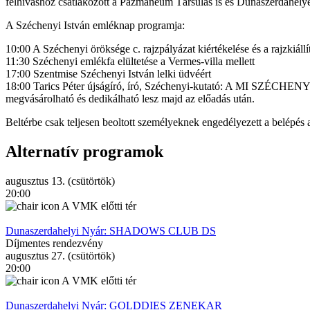
felhíváshoz csatlakozott a Pázmaneum Társulás is és Dunaszerdahely
A Széchenyi István emléknap programja:
10:00 A Széchenyi öröksége c. rajzpályázat kiértékelése és a rajzki
11:30 Széchenyi emlékfa elültetése a Vermes-villa mellett
17:00 Szentmise Széchenyi István lelki üdvéért
18:00 Tarics Péter újságíró, író, Széchenyi-kutató: A MI SZÉCHENYI
megvásárolható és dedikálható lesz majd az előadás után.
Beltérbe csak teljesen beoltott személyeknek engedélyezett a belépés 
Alternatív programok
augusztus 13. (csütörtök)
20:00
A VMK előtti tér
Dunaszerdahelyi Nyár: SHADOWS CLUB DS
Díjmentes rendezvény
augusztus 27. (csütörtök)
20:00
A VMK előtti tér
Dunaszerdahelyi Nyár: GOLDDIES ZENEKAR