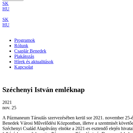
SK
HU
SK
HU
Programok
Rólunk
Csaplár Benedek
Plakátozás
Hírek és aktualitások
Kapcsolat
Széchenyi István emléknap
2021
nov. 25
A Pázmaneum Társulás szervezésében kerül sor 2021. november 25-én (
Benedek Városi Művelődési Központban, illetve a szentmisét követőe
Széchenyi Család Alapítvány elnöke a 2021-es esztendő elején hivata