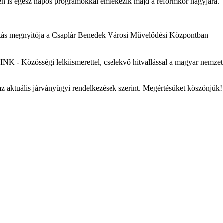
en is egész napos programokkal emlékezik majd a reformkor nagyjára.
állítás megnyitója a Csaplár Benedek Városi Művelődési Központban
NK - Közösségi lelkiismerettel, cselekvő hitvallással a magyar nemze
az aktuális járványügyi rendelkezések szerint. Megértésüket köszönjük!