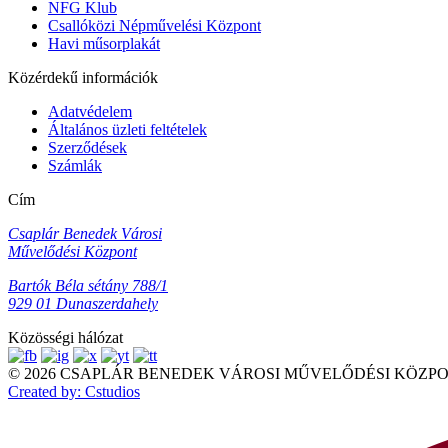
NFG Klub
Csallóközi Népművelési Központ
Havi műsorplakát
Közérdekű információk
Adatvédelem
Általános üzleti feltételek
Szerződések
Számlák
Cím
Csaplár Benedek Városi
Művelődési Központ
Bartók Béla sétány 788/1
929 01 Dunaszerdahely
Közösségi hálózat
© 2026 CSAPLÁR BENEDEK VÁROSI MŰVELŐDÉSI KÖZPONT Mi
Created by: Cstudios