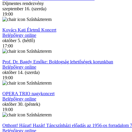
Díjmentes rendezvény
szeptember 16. (szerda)
19:00
Színházterem
Kovács Kati Életmű Koncert
Belépőjegy online
október 5. (hétfő)
17:00
Színházterem
Prof. Dr. Bagdy Emőke: Boldogság lehetőségek korunkban
Belépőjegy online
október 14. (szerda)
19:00
Színházterem
OPERA TRIO nagykoncert
Belépőjegy online
október 30. (péntek)
19:00
Színházterem
Otthont! Házat! Hazát! Táncszínházi előadás az 1956-os forradalom 70.
Belépőjegy online