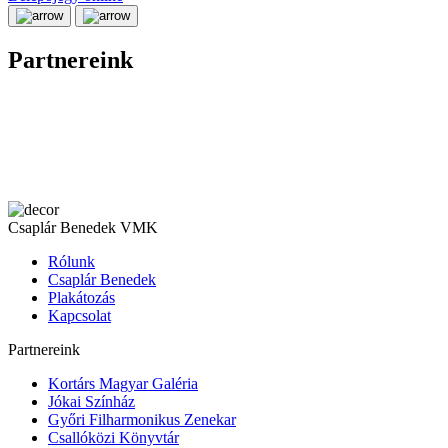
Partnereink
Csaplár Benedek VMK
Rólunk
Csaplár Benedek
Plakátozás
Kapcsolat
Partnereink
Kortárs Magyar Galéria
Jókai Színház
Győri Filharmonikus Zenekar
Csallóközi Könyvtár