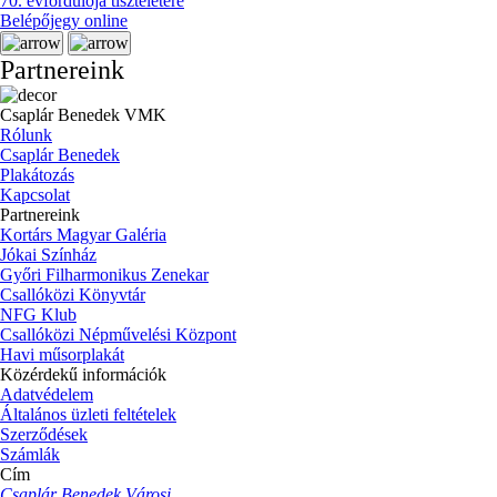
70. évfordulója tiszteletére
Belépőjegy online
Partnereink
Csaplár Benedek VMK
Rólunk
Csaplár Benedek
Plakátozás
Kapcsolat
Partnereink
Kortárs Magyar Galéria
Jókai Színház
Győri Filharmonikus Zenekar
Csallóközi Könyvtár
NFG Klub
Csallóközi Népművelési Központ
Havi műsorplakát
Közérdekű információk
Adatvédelem
Általános üzleti feltételek
Szerződések
Számlák
Cím
Csaplár Benedek Városi