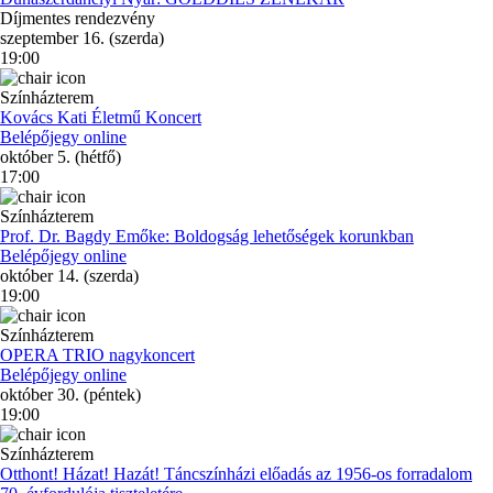
Díjmentes rendezvény
szeptember 16. (szerda)
19:00
Színházterem
Kovács Kati Életmű Koncert
Belépőjegy online
október 5. (hétfő)
17:00
Színházterem
Prof. Dr. Bagdy Emőke: Boldogság lehetőségek korunkban
Belépőjegy online
október 14. (szerda)
19:00
Színházterem
OPERA TRIO nagykoncert
Belépőjegy online
október 30. (péntek)
19:00
Színházterem
Otthont! Házat! Hazát! Táncszínházi előadás az 1956-os forradalom