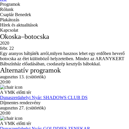
Programok
Rólunk
Csaplár Benedek
Plakátozás
Hírek és aktualitások
Kapcsolat
Okoska–botocska
2020
febr. 22
Egy aranyos bábjáték arról,milyen hasznos lehet egy erdőben heverő
botocska az élet különböző helyzeteiben. Mindez az ARANYKERT
Bábszínház előadásában, csodaszép kesztyűs bábokkal.
Alternatív programok
augusztus 13. (csütörtök)
20:00
A VMK előtti tér
Dunaszerdahelyi Nyár: SHADOWS CLUB DS
Díjmentes rendezvény
augusztus 27. (csütörtök)
20:00
A VMK előtti tér
Dunaszerdahelyi Nyár: GOLDDIES ZENEKAR