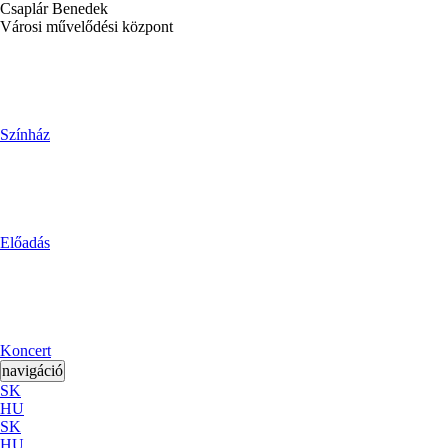
Csaplár Benedek
Városi művelődési központ
Színház
Előadás
Koncert
navigáció
SK
HU
SK
HU