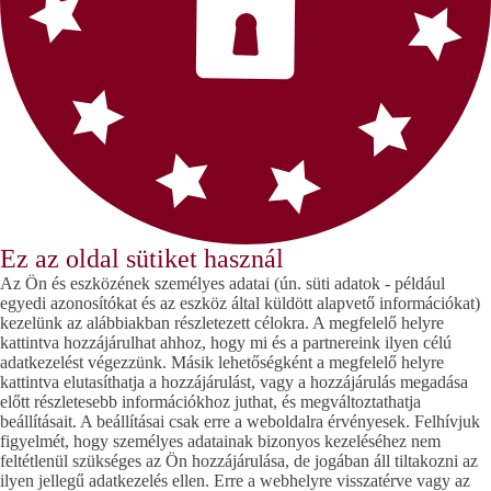
Ez az oldal sütiket használ
Az Ön és eszközének személyes adatai (ún. süti adatok - például
egyedi azonosítókat és az eszköz által küldött alapvető információkat)
kezelünk az alábbiakban részletezett célokra. A megfelelő helyre
kattintva hozzájárulhat ahhoz, hogy mi és a partnereink ilyen célú
adatkezelést végezzünk. Másik lehetőségként a megfelelő helyre
kattintva elutasíthatja a hozzájárulást, vagy a hozzájárulás megadása
előtt részletesebb információkhoz juthat, és megváltoztathatja
beállításait. A beállításai csak erre a weboldalra érvényesek. Felhívjuk
figyelmét, hogy személyes adatainak bizonyos kezeléséhez nem
feltétlenül szükséges az Ön hozzájárulása, de jogában áll tiltakozni az
ilyen jellegű adatkezelés ellen. Erre a webhelyre visszatérve vagy az