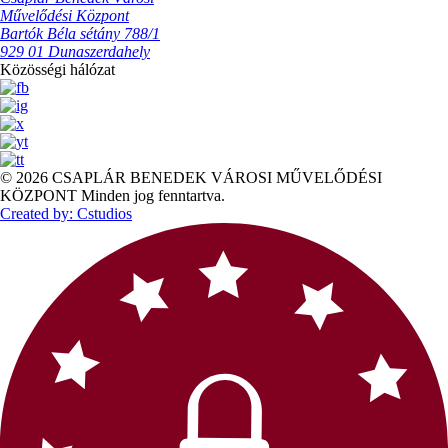
Művelődési Központ
Bartók Béla sétány 788/1
929 01 Dunaszerdahely
Közösségi hálózat
© 2026 CSAPLÁR BENEDEK VÁROSI MŰVELŐDÉSI
KÖZPONT Minden jog fenntartva.
Created by: Cstudios