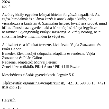
2024
ápr. 4
Az öreg király egyetlen leányát hirtelen forgószél ragadja el. Az
egész birodalmát és a lánya kezét is annak adja a király, aki
visszahozza a királylányt. Számtalan herceg, lovag tesz próbát, mind
hiába. Jánoska az egyetlen, aki a háromfejű sárkányt legyőzve
hazaviheti Gyöngyvirág királykisasszonyt. A király boldog, halni
sincs már kedve, hisz minden jó véget ér.
A díszletet és a bábokat tervezte, kivitelezte: Vajda Zsuzsanna és
Pilári Gábor
Benedek Elek meséjét színpadra adaptálta és rendezte: Vajda
Zsuzsanna és Pilári Gábor
Népzenei adaptáció: Morvai Ferenc
Zenei közreműködő: Pilári Áron / Pilári Lili Eszter
Mesebérletes előadás gyerekeknek. Jegyár: 5 €
Tájékoztatás: organizing@csaplarkult.sk, +421 31 590 08 13, +421
919 355 319
Helyszín