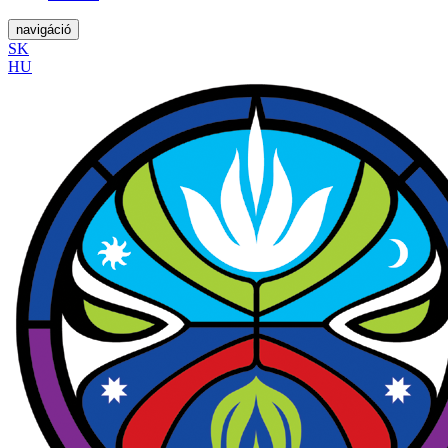
navigáció
SK
HU