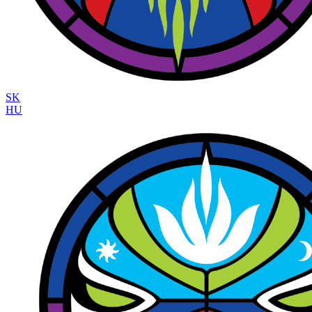
SK
HU