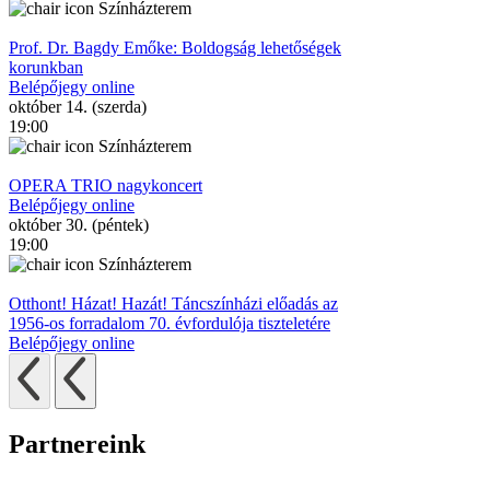
Színházterem
Prof. Dr. Bagdy Emőke: Boldogság lehetőségek
korunkban
Belépőjegy online
október 14. (szerda)
19:00
Színházterem
OPERA TRIO nagykoncert
Belépőjegy online
október 30. (péntek)
19:00
Színházterem
Otthont! Házat! Hazát! Táncszínházi előadás az
1956-os forradalom 70. évfordulója tiszteletére
Belépőjegy online
Partnereink