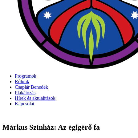
Programok
Rólunk
Csaplár Benedek
Plakátozás
Hírek és aktualitások
Kapcsolat
Márkus Színház: Az égigérő fa