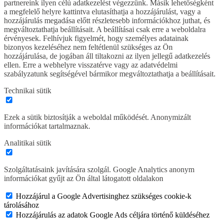
partnereink ilyen célú adatkezelést végezzünk. Másik lehetőségként
a megfelelő helyre kattintva elutasíthatja a hozzájárulást, vagy a
hozzájárulás megadása előtt részletesebb információkhoz juthat, és
megváltoztathatja beállításait. A beállításai csak erre a weboldalra
érvényesek. Felhívjuk figyelmét, hogy személyes adatainak
bizonyos kezeléséhez nem feltétlenül szükséges az Ön
hozzájárulása, de jogában áll tiltakozni az ilyen jellegű adatkezelés
ellen. Erre a webhelyre visszatérve vagy az adatvédelmi
szabályzatunk segítségével bármikor megváltoztathatja a beállításait.
Technikai sütik
Ezek a sütik biztosítják a weboldal működését. Anonymizált
információkat tartalmaznak.
Analitikai sütik
Szolgáltatásaink javítására szolgál. Google Analytics anonym
információkat gyűjt az Ön által látogatott oldalakon
Hozzájárul a Google Advertisinghez szükséges cookie-k
tárolásához
Hozzájárulás az adatok Google Ads céljára történő küldéséhez