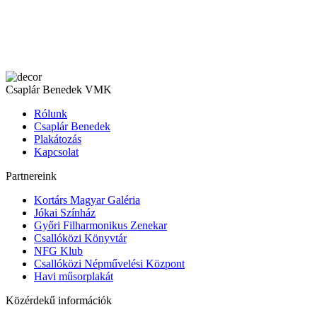
Csaplár Benedek VMK
Rólunk
Csaplár Benedek
Plakátozás
Kapcsolat
Partnereink
Kortárs Magyar Galéria
Jókai Színház
Győri Filharmonikus Zenekar
Csallóközi Könyvtár
NFG Klub
Csallóközi Népművelési Központ
Havi műsorplakát
Közérdekű információk