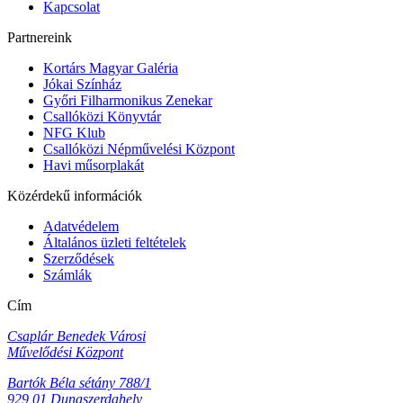
Kapcsolat
Partnereink
Kortárs Magyar Galéria
Jókai Színház
Győri Filharmonikus Zenekar
Csallóközi Könyvtár
NFG Klub
Csallóközi Népművelési Központ
Havi műsorplakát
Közérdekű információk
Adatvédelem
Általános üzleti feltételek
Szerződések
Számlák
Cím
Csaplár Benedek Városi
Művelődési Központ
Bartók Béla sétány 788/1
929 01 Dunaszerdahely