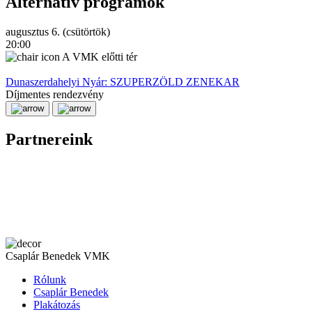
Alternatív programok
augusztus 6. (csütörtök)
a
20:00
2
A VMK előtti tér
Dunaszerdahelyi Nyár: SZUPERZÖLD ZENEKAR
Díjmentes rendezvény
D
Partnereink
Csaplár Benedek VMK
Rólunk
Csaplár Benedek
Plakátozás