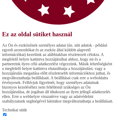
Ez az oldal sütiket használ
Az Ön és eszközének személyes adatai (ún. süti adatok - például
egyedi azonosítókat és az eszköz által küldött alapvető
információkat) kezelünk az alábbiakban részletezett célokra. A
megfelelő helyre kattintva hozzájárulhat ahhoz, hogy mi és a
partnereink ilyen célú adatkezelést végezzünk. Másik lehetőségként
a megfelelő helyre kattintva elutasíthatja a hozzájárulást, vagy a
hozzájárulás megadása előtt részletesebb információkhoz juthat, és
megváltoztathatja beállításait. A beállításai csak erre a weboldalra
érvényesek. Felhívjuk figyelmét, hogy személyes adatainak
bizonyos kezeléséhez nem feltétlenül szükséges az Ön
hozzájárulása, de jogában áll tiltakozni az ilyen jellegű adatkezelés
ellen. Erre a webhelyre visszatérve vagy az adatvédelmi
szabályzatunk segítségével bármikor megváltoztathatja a beállításait.
Technikai sütik