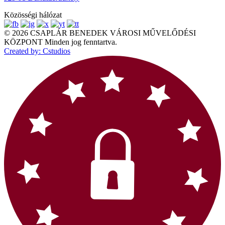
Közösségi hálózat
© 2026 CSAPLÁR BENEDEK VÁROSI MŰVELŐDÉSI
KÖZPONT Minden jog fenntartva.
Created by: Cstudios