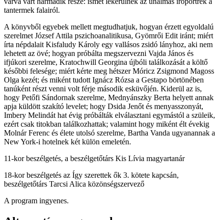
várva várt harmadik része: ismét lekerülnek az unalmas íróportrék a
tantermek falairól.
A könyvből egyebek mellett megtudhatjuk, hogyan érzett egyoldalú
szerelmet József Attila pszichoanalitikusa, Gyömrői Edit iránt; miért
írta népdalait Kisfaludy Károly egy vallásos zsidó lányhoz, aki nem
lehetett az övé; hogyan próbálta megszervezni Vajda János és
ifjúkori szerelme, Kratochwill Georgina újbóli találkozását a költő
későbbi felesége; miért kérte meg hétszer Móricz Zsigmond Magoss
Olga kezét; és miként tudott Ignácz Rózsa a Gestapo börtönében
tanúként részt venni volt férje második esküvőjén. Kiderül az is,
hogy Petőfi Sándornak szerelme, Mednyánszky Berta helyett annak
apja küldött szakító levelet; hogy Dsida Jenőt és menyasszonyát,
Imbery Melindát hat évig próbálták elválasztani egymástól a szüleik,
ezért csak titokban találkozhattak; valamint hogy miként élt évekig
Molnár Ferenc és élete utolsó szerelme, Bartha Vanda ugyanannak a
New York-i hotelnek két külön emeletén.
11-kor beszélgetés, a beszélgetőtárs Kis Lívia magyartanár
18-kor beszélgetés az Így szerettek ők 3. kötete kapcsán,
beszélgetőtárs Tarcsi Alica közönségszervező
A program ingyenes.