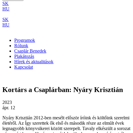
SK
HU
SK
HU
Programok
Rólunk
Csaplár Benedek
Plakátozás
Hírek és aktualitások
Kapcsolat
Kortárs a Csaplárban: Nyáry Krisztián
2023
ápr. 12
Nyáry Krisztián 2012-ben mesélt először íróink és költőink szerelmi
életéről. Az Így szerettek ők első és második része az elmúlt évek
legnagyobb könyvsikerei között szerepelt. Tavaly elkészült a sorozat