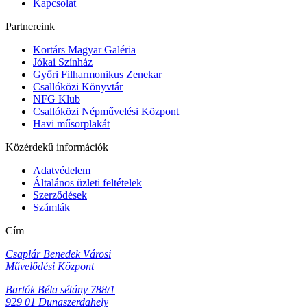
Kapcsolat
Partnereink
Kortárs Magyar Galéria
Jókai Színház
Győri Filharmonikus Zenekar
Csallóközi Könyvtár
NFG Klub
Csallóközi Népművelési Központ
Havi műsorplakát
Közérdekű információk
Adatvédelem
Általános üzleti feltételek
Szerződések
Számlák
Cím
Csaplár Benedek Városi
Művelődési Központ
Bartók Béla sétány 788/1
929 01 Dunaszerdahely