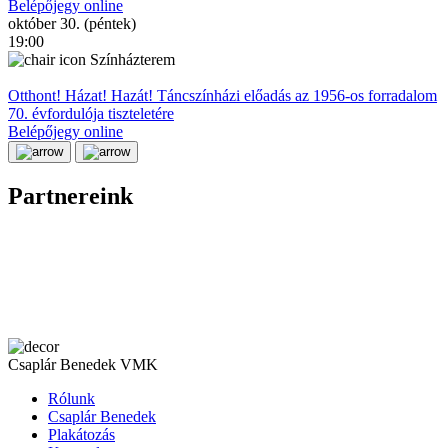
Belépőjegy online
október 30. (péntek)
19:00
Színházterem
Otthont! Házat! Hazát! Táncszínházi előadás az 1956-os forradalom
70. évfordulója tiszteletére
Belépőjegy online
Partnereink
Csaplár Benedek VMK
Rólunk
Csaplár Benedek
Plakátozás