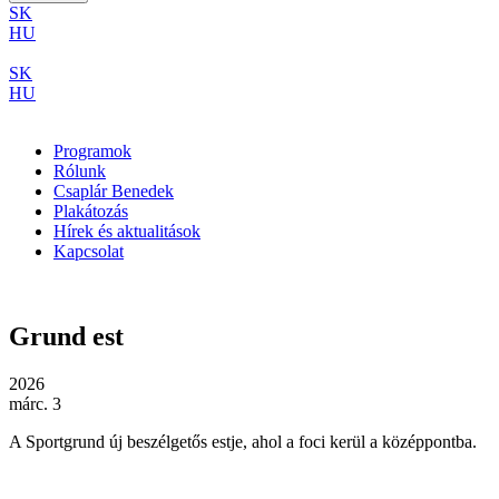
SK
HU
SK
HU
Programok
Rólunk
Csaplár Benedek
Plakátozás
Hírek és aktualitások
Kapcsolat
Grund est
2026
márc. 3
A Sportgrund új beszélgetős estje, ahol a foci kerül a középpontba.