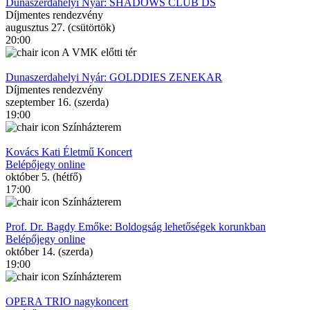
Dunaszerdahelyi Nyár: SHADOWS CLUB DS
Díjmentes rendezvény
augusztus 27. (csütörtök)
20:00
A VMK előtti tér
Dunaszerdahelyi Nyár: GOLDDIES ZENEKAR
Díjmentes rendezvény
szeptember 16. (szerda)
19:00
Színházterem
Kovács Kati Életmű Koncert
Belépőjegy online
október 5. (hétfő)
17:00
Színházterem
Prof. Dr. Bagdy Emőke: Boldogság lehetőségek korunkban
Belépőjegy online
október 14. (szerda)
19:00
Színházterem
OPERA TRIO nagykoncert