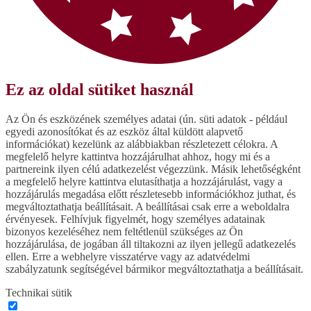
Ez az oldal sütiket használ
Az Ön és eszközének személyes adatai (ún. süti adatok - például
egyedi azonosítókat és az eszköz által küldött alapvető
információkat) kezelünk az alábbiakban részletezett célokra. A
megfelelő helyre kattintva hozzájárulhat ahhoz, hogy mi és a
partnereink ilyen célú adatkezelést végezzünk. Másik lehetőségként
a megfelelő helyre kattintva elutasíthatja a hozzájárulást, vagy a
hozzájárulás megadása előtt részletesebb információkhoz juthat, és
megváltoztathatja beállításait. A beállításai csak erre a weboldalra
érvényesek. Felhívjuk figyelmét, hogy személyes adatainak
bizonyos kezeléséhez nem feltétlenül szükséges az Ön
hozzájárulása, de jogában áll tiltakozni az ilyen jellegű adatkezelés
ellen. Erre a webhelyre visszatérve vagy az adatvédelmi
szabályzatunk segítségével bármikor megváltoztathatja a beállításait.
Technikai sütik