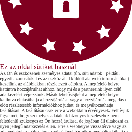
Ez az oldal sütiket használ
Az Ön és eszközének személyes adatai (ún. süti adatok - például
egyedi azonosítókat és az eszköz által küldött alapvető információkat)
kezelünk az alábbiakban részletezett célokra. A megfelelő helyre
kattintva hozzájárulhat ahhoz, hogy mi és a partnereink ilyen célú
adatkezelést végezzünk. Másik lehetőségként a megfelelő helyre
kattintva elutasíthatja a hozzájárulást, vagy a hozzájárulás megadása
előtt részletesebb információkhoz juthat, és megváltoztathatja
beállításait. A beállításai csak erre a weboldalra érvényesek. Felhívjuk
figyelmét, hogy személyes adatainak bizonyos kezeléséhez nem
feltétlenül szükséges az Ön hozzájárulása, de jogában áll tiltakozni az
ilyen jellegű adatkezelés ellen. Erre a webhelyre visszatérve vagy az
adatvédelmi szabályzatunk segítségével bármikor megváltoztathatja a