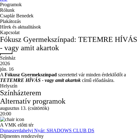
Programok
Rólunk
Csaplár Benedek
Plakátozás
Hírek és aktualitások
Kapcsolat
Fókusz Gyermekszínpad: TETEMRE HÍVÁS
- vagy amit akartok
Színház
2026
jún. 16
A
Fókusz Gyermekszínpad
szeretettel vár minden érdeklődőt a
TETEMRE HÍVÁS - vagy amit akartok
című előadására.
Helyszín
Színházterem
Alternatív programok
augusztus 13. (csütörtök)
20:00
A VMK előtti tér
Dunaszerdahelyi Nyár: SHADOWS CLUB DS
Díjmentes rendezvény