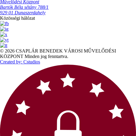
Művelődési Központ
Bartók Béla sétány 788/1
929 01 Dunaszerdahely
Közösségi hálózat
© 2026 CSAPLÁR BENEDEK VÁROSI MŰVELŐDÉSI
KÖZPONT Minden jog fenntartva.
Created by: Cstudios