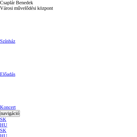
Csaplár Benedek
Városi művelődési központ
Színház
Előadás
Koncert
navigáció
SK
HU
SK
HU