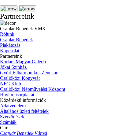
Partnereink
Csaplár Benedek VMK
Rólunk
Csaplár Benedek
Plakátozás
Kapcsolat
Partnereink
Kortárs Magyar Galéria
Jókai Színház
Győri Filharmonikus Zenekar
Csallóközi Könyvtár
NFG Klub
Csallóközi Népművelési Központ
Havi műsorplakát
Közérdekű információk
Adatvédelem
Általános üzleti feltételek
Szerződések
Számlák
Cím
Csaplár Benedek Városi