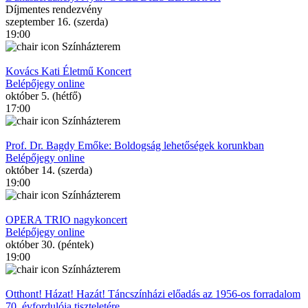
Díjmentes rendezvény
szeptember 16. (szerda)
19:00
Színházterem
Kovács Kati Életmű Koncert
Belépőjegy online
október 5. (hétfő)
17:00
Színházterem
Prof. Dr. Bagdy Emőke: Boldogság lehetőségek korunkban
Belépőjegy online
október 14. (szerda)
19:00
Színházterem
OPERA TRIO nagykoncert
Belépőjegy online
október 30. (péntek)
19:00
Színházterem
Otthont! Házat! Hazát! Táncszínházi előadás az 1956-os forradalom
70. évfordulója tiszteletére