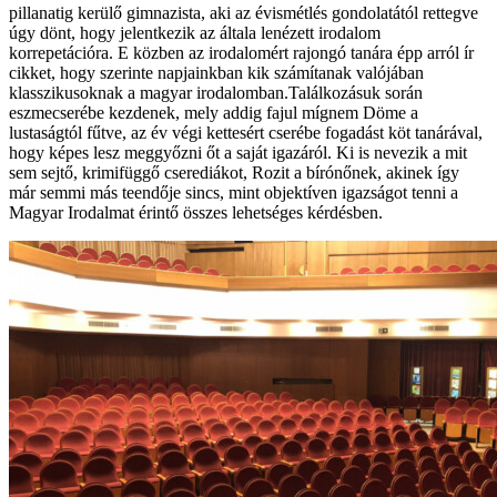
pillanatig kerülő gimnazista, aki az évismétlés gondolatától rettegve
úgy dönt, hogy jelentkezik az általa lenézett irodalom
korrepetációra. E közben az irodalomért rajongó tanára épp arról ír
cikket, hogy szerinte napjainkban kik számítanak valójában
klasszikusoknak a magyar irodalomban.Találkozásuk során
eszmecserébe kezdenek, mely addig fajul mígnem Döme a
lustaságtól fűtve, az év végi kettesért cserébe fogadást köt tanárával,
hogy képes lesz meggyőzni őt a saját igazáról. Ki is nevezik a mit
sem sejtő, krimifüggő cserediákot, Rozit a bírónőnek, akinek így
már semmi más teendője sincs, mint objektíven igazságot tenni a
Magyar Irodalmat érintő összes lehetséges kérdésben.