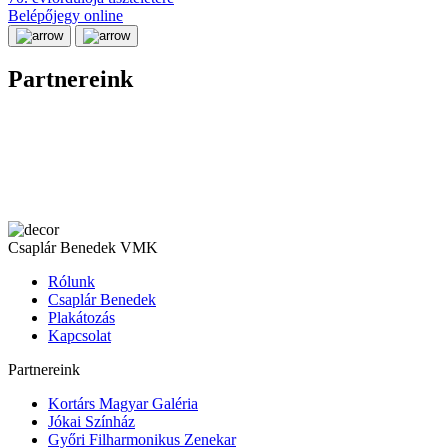
Belépőjegy online
Partnereink
Csaplár Benedek VMK
Rólunk
Csaplár Benedek
Plakátozás
Kapcsolat
Partnereink
Kortárs Magyar Galéria
Jókai Színház
Győri Filharmonikus Zenekar