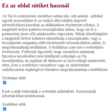
Ez az oldal sütiket használ
Az Ön és eszközének személyes adatai (ún. süti adatok - például
egyedi azonosítókat és az eszköz által küldött alapvető
információkat) kezelünk az alábbiakban részletezett célokra. A
megfelelő helyre kattintva hozzájárulhat ahhoz, hogy mi és a
partnereink ilyen célú adatkezelést végezzünk. Másik lehetőségként
a megfelelő helyre kattintva elutasíthatja a hozzájárulást, vagy a
hozzájárulás megadása előtt részletesebb információkhoz juthat, és
megváltoztathatja beállításait. A beállításai csak erre a weboldalra
érvényesek. Felhívjuk figyelmét, hogy személyes adatainak
bizonyos kezeléséhez nem feltétlenül szükséges az Ön
hozzájárulása, de jogában áll tiltakozni az ilyen jellegű adatkezelés
ellen. Erre a webhelyre visszatérve vagy az adatvédelmi
szabályzatunk segítségével bármikor megváltoztathatja a beállításait.
Technikai sütik
Ezek a sütik biztosítják a weboldal működését. Anonymizált
információkat tartalmaznak.
Analitikai sütik