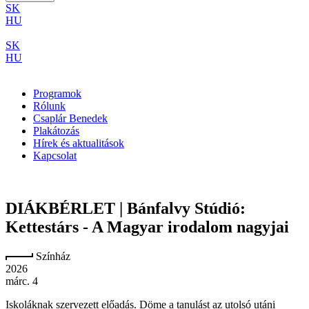
SK
HU
SK
HU
Programok
Rólunk
Csaplár Benedek
Plakátozás
Hírek és aktualitások
Kapcsolat
DIÁKBÉRLET | Bánfalvy Stúdió:
Kettestárs - A Magyar irodalom nagyjai
Színház
2026
márc. 4
Iskoláknak szervezett előadás. Döme a tanulást az utolsó utáni