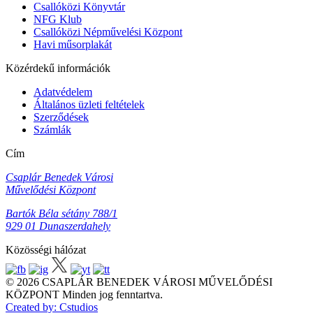
Csallóközi Könyvtár
NFG Klub
Csallóközi Népművelési Központ
Havi műsorplakát
Közérdekű információk
Adatvédelem
Általános üzleti feltételek
Szerződések
Számlák
Cím
Csaplár Benedek Városi
Művelődési Központ
Bartók Béla sétány 788/1
929 01 Dunaszerdahely
Közösségi hálózat
© 2026 CSAPLÁR BENEDEK VÁROSI MŰVELŐDÉSI
KÖZPONT Minden jog fenntartva.
Created by: Cstudios