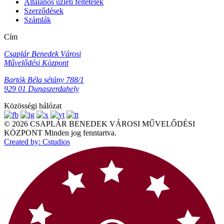
Általános üzleti feltételek
Szerződések
Számlák
Cím
Csaplár Benedek Városi
Művelődési Központ
Bartók Béla sétány 788/1
929 01 Dunaszerdahely
Közösségi hálózat
© 2026 CSAPLÁR BENEDEK VÁROSI MŰVELŐDÉSI
KÖZPONT Minden jog fenntartva.
Created by: Cstudios