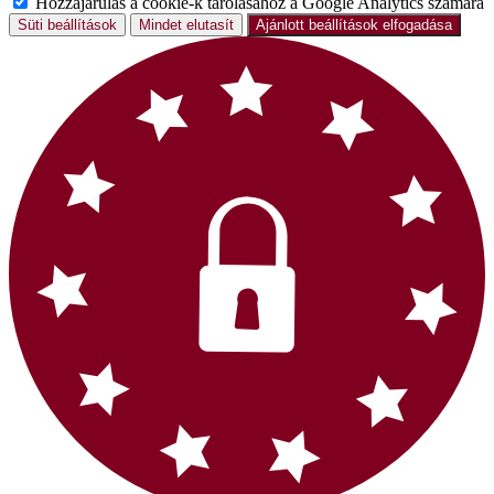
Hozzájárulás a cookie-k tárolásához a Google Analytics számára
Süti beállítások
Mindet elutasít
Ajánlott beállítások elfogadása