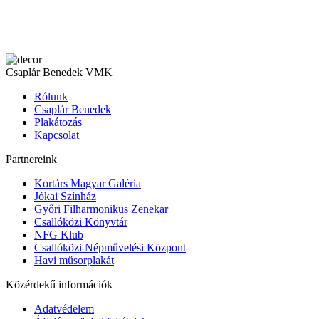
Csaplár Benedek VMK
Rólunk
Csaplár Benedek
Plakátozás
Kapcsolat
Partnereink
Kortárs Magyar Galéria
Jókai Színház
Győri Filharmonikus Zenekar
Csallóközi Könyvtár
NFG Klub
Csallóközi Népművelési Központ
Havi műsorplakát
Közérdekű információk
Adatvédelem