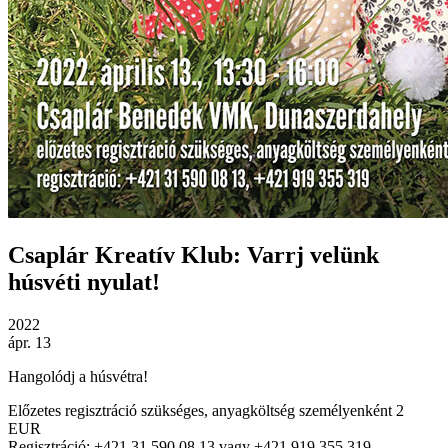
Csaplár Kreatív Klub: Varrj velünk
húsvéti nyulat!
2022
ápr. 13
Hangolódj a húsvétra!
Előzetes regisztráció szükséges, anyagköltség személyenként 2
EUR
Regisztráció: +421 31 590 08 13 vagy +421 919 355 319