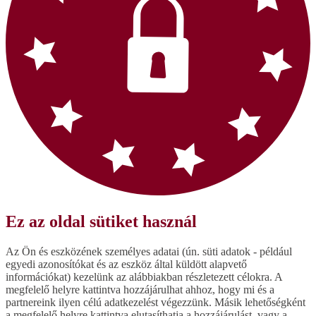
Ez az oldal sütiket használ
Az Ön és eszközének személyes adatai (ún. süti adatok - például
egyedi azonosítókat és az eszköz által küldött alapvető
információkat) kezelünk az alábbiakban részletezett célokra. A
megfelelő helyre kattintva hozzájárulhat ahhoz, hogy mi és a
partnereink ilyen célú adatkezelést végezzünk. Másik lehetőségként
a megfelelő helyre kattintva elutasíthatja a hozzájárulást, vagy a