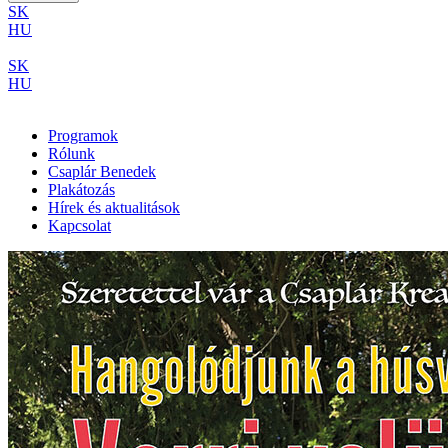
SK
HU
SK
HU
Programok
Rólunk
Csaplár Benedek
Plakátozás
Hírek és aktualitások
Kapcsolat