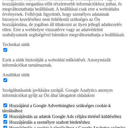
hozzájárulás megadása előtt részletesebb információkhoz juthat, és
megváltoztathatja beállításait. A beállításai csak erre a weboldalra
érvényesek. Felhívjuk figyelmét, hogy személyes adatainak
bizonyos kezeléséhez nem feltétlenül szükséges az Ön
hozzájárulása, de jogában áll tiltakozni az ilyen jellegű adatkezelés
ellen. Erre a webhelyre visszatérve vagy az adatvédelmi
szabályzatunk segítségével bármikor megváltoztathatja a beállításait.
Technikai sütik
Ezek a sütik biztosítják a weboldal működését. Anonymizált
információkat tartalmaznak.
Analitikai sütik
Szolgáltatásaink javítására szolgál. Google Analytics anonym
információkat gyűjt az Ön által látogatott oldalakon
Hozzájárul a Google Advertisinghez szükséges cookie-k
tárolásához
Hozzájárulás az adatok Google Ads céljára történő küldéséhez
Hozzájárulás a személyre szabott hirdetéshez
Hozzájárulás a cookie-k tárolásához a Google Analytics számára