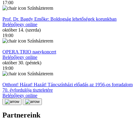
17:00
Színházterem
Prof. Dr. Bagdy Emőke: Boldogság lehetőségek korunkban
Belépőjegy online
október 14. (szerda)
19:00
Színházterem
OPERA TRIO nagykoncert
Belépőjegy online
október 30. (péntek)
19:00
Színházterem
Otthont! Házat! Hazát! Táncszínházi előadás az 1956-os forradalom
70. évfordulója tiszteletére
Belépőjegy online
Partnereink