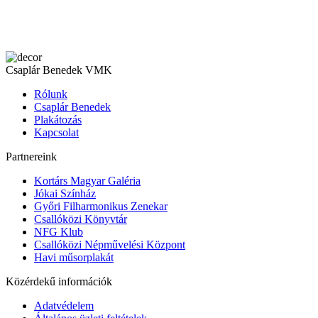
Csaplár Benedek VMK
Rólunk
Csaplár Benedek
Plakátozás
Kapcsolat
Partnereink
Kortárs Magyar Galéria
Jókai Színház
Győri Filharmonikus Zenekar
Csallóközi Könyvtár
NFG Klub
Csallóközi Népművelési Központ
Havi műsorplakát
Közérdekű információk
Adatvédelem