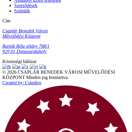
Általános üzleti feltételek
Szerződések
Számlák
Cím
Csaplár Benedek Városi
Művelődési Központ
Bartók Béla sétány 788/1
929 01 Dunaszerdahely
Közösségi hálózat
© 2026 CSAPLÁR BENEDEK VÁROSI MŰVELŐDÉSI
KÖZPONT Minden jog fenntartva.
Created by: Cstudios