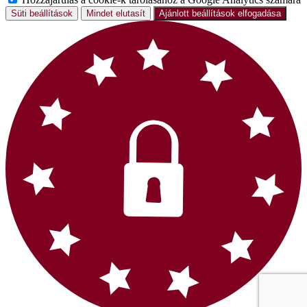
Süti beállítások
Mindet elutasít
Ajánlott beállítások elfogadása