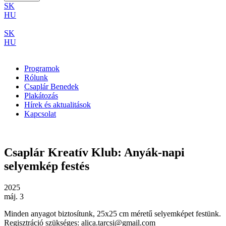
SK
HU
SK
HU
Programok
Rólunk
Csaplár Benedek
Plakátozás
Hírek és aktualitások
Kapcsolat
Csaplár Kreatív Klub: Anyák-napi
selyemkép festés
2025
máj. 3
Minden anyagot biztosítunk, 25x25 cm méretű selyemképet festünk.
Regisztráció szükséges: alica.tarcsi@gmail.com