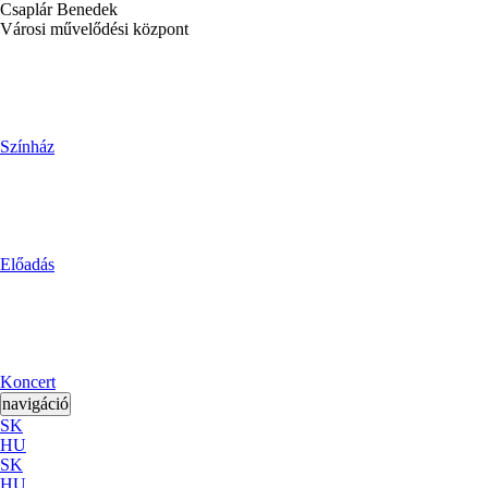
Csaplár Benedek
Városi művelődési központ
Színház
Előadás
Koncert
navigáció
SK
HU
SK
HU