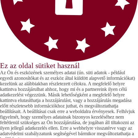
Ez az oldal sütiket használ
Az Ön és eszközének személyes adatai (ún. süti adatok - például
egyedi azonosítókat és az eszköz által küldött alapvető információkat)
kezelünk az alábbiakban részletezett célokra. A megfelelő helyre
kattintva hozzájárulhat ahhoz, hogy mi és a partnereink ilyen célú
adatkezelést végezzünk. Másik lehetőségként a megfelelő helyre
kattintva elutasíthatja a hozzájárulást, vagy a hozzájárulás megadása
előtt részletesebb információkhoz juthat, és megváltoztathatja
beállításait. A beállításai csak erre a weboldalra érvényesek. Felhívjuk
figyelmét, hogy személyes adatainak bizonyos kezeléséhez nem
feltétlenül szükséges az Ön hozzájárulása, de jogában áll tiltakozni az
ilyen jellegű adatkezelés ellen. Erre a webhelyre visszatérve vagy az
adatvédelmi szabályzatunk segítségével bármikor megváltoztathatja a