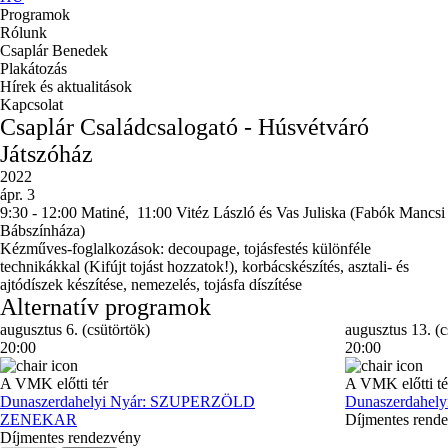
Programok
Rólunk
Csaplár Benedek
Plakátozás
Hírek és aktualitások
Kapcsolat
Csaplár Családcsalogató - Húsvétváró
Játszóház
2022
ápr. 3
9:30 - 12:00 Matiné, 11:00 Vitéz László és Vas Juliska (Fabók Mancsi
Bábszínháza)
Kézműves-foglalkozások: decoupage, tojásfestés különféle
technikákkal (Kifújt tojást hozzatok!), korbácskészítés, asztali- és
ajtódíszek készítése, nemezelés, tojásfa díszítése
Alternatív programok
augusztus 6. (csütörtök)
augusztus 13. (c
20:00
20:00
A VMK előtti tér
A VMK előtti té
Dunaszerdahelyi Nyár: SZUPERZÖLD
Dunaszerdahe
ZENEKAR
Díjmentes rend
Díjmentes rendezvény