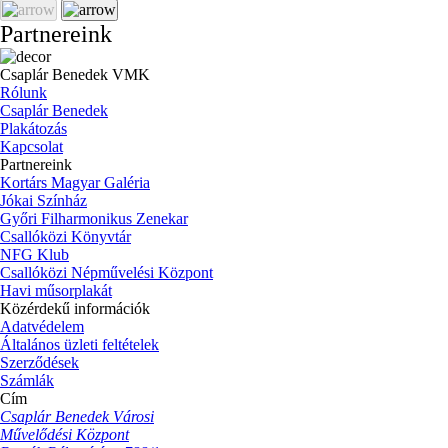
Partnereink
Csaplár Benedek VMK
Rólunk
Csaplár Benedek
Plakátozás
Kapcsolat
Partnereink
Kortárs Magyar Galéria
Jókai Színház
Győri Filharmonikus Zenekar
Csallóközi Könyvtár
NFG Klub
Csallóközi Népművelési Központ
Havi műsorplakát
Közérdekű információk
Adatvédelem
Általános üzleti feltételek
Szerződések
Számlák
Cím
Csaplár Benedek Városi
Művelődési Központ