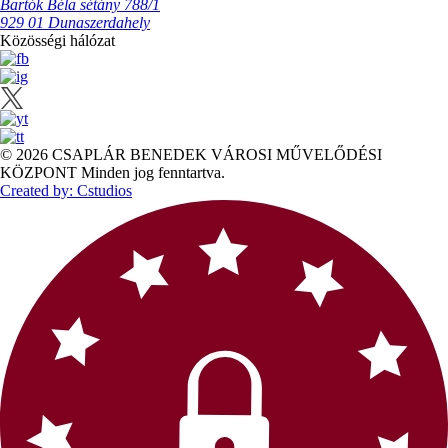
Bartók Béla sétány 788/1
929 01 Dunaszerdahely
Közösségi hálózat
© 2026 CSAPLÁR BENEDEK VÁROSI MŰVELŐDÉSI
KÖZPONT Minden jog fenntartva.
Created by: Cstudios