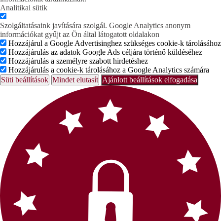
Analitikai sütik
Szolgáltatásaink javítására szolgál. Google Analytics anonym
információkat gyűjt az Ön által látogatott oldalakon
Hozzájárul a Google Advertisinghez szükséges cookie-k tárolásához
Hozzájárulás az adatok Google Ads céljára történő küldéséhez
Hozzájárulás a személyre szabott hirdetéshez
Hozzájárulás a cookie-k tárolásához a Google Analytics számára
Süti beállítások
Mindet elutasít
Ajánlott beállítások elfogadása