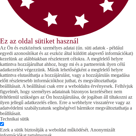
Ez az oldal sütiket használ
Az Ön és eszközének személyes adatai (ún. süti adatok - például
egyedi azonosítókat és az eszköz által küldött alapvető információkat)
kezelünk az alábbiakban részletezett célokra. A megfelelő helyre
kattintva hozzájárulhat ahhoz, hogy mi és a partnereink ilyen célú
adatkezelést végezzünk. Másik lehetőségként a megfelelő helyre
kattintva elutasíthatja a hozzájárulást, vagy a hozzájárulás megadása
előtt részletesebb információkhoz juthat, és megváltoztathatja
beállításait. A beállításai csak erre a weboldalra érvényesek. Felhívjuk
figyelmét, hogy személyes adatainak bizonyos kezeléséhez nem
feltétlenül szükséges az Ön hozzájárulása, de jogában áll tiltakozni az
ilyen jellegű adatkezelés ellen. Erre a webhelyre visszatérve vagy az
adatvédelmi szabályzatunk segítségével bármikor megváltoztathatja a
beállításait.
Technikai sütik
Ezek a sütik biztosítják a weboldal működését. Anonymizált
információkat tartalmaznak.