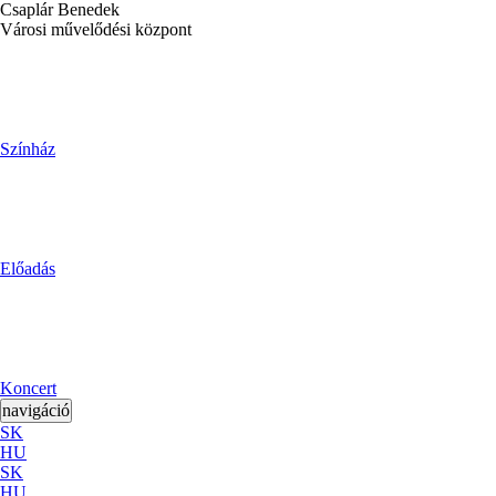
Csaplár Benedek
Városi művelődési központ
Színház
Előadás
Koncert
navigáció
SK
HU
SK
HU