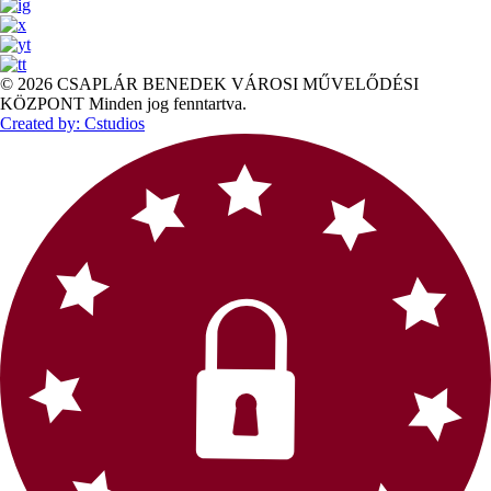
© 2026 CSAPLÁR BENEDEK VÁROSI MŰVELŐDÉSI
KÖZPONT Minden jog fenntartva.
Created by: Cstudios