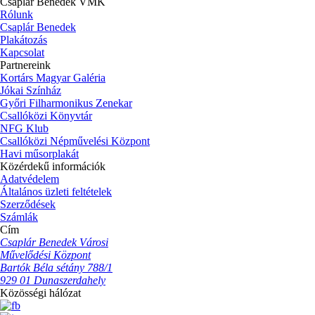
Csaplár Benedek VMK
Rólunk
Csaplár Benedek
Plakátozás
Kapcsolat
Partnereink
Kortárs Magyar Galéria
Jókai Színház
Győri Filharmonikus Zenekar
Csallóközi Könyvtár
NFG Klub
Csallóközi Népművelési Központ
Havi műsorplakát
Közérdekű információk
Adatvédelem
Általános üzleti feltételek
Szerződések
Számlák
Cím
Csaplár Benedek Városi
Művelődési Központ
Bartók Béla sétány 788/1
929 01 Dunaszerdahely
Közösségi hálózat