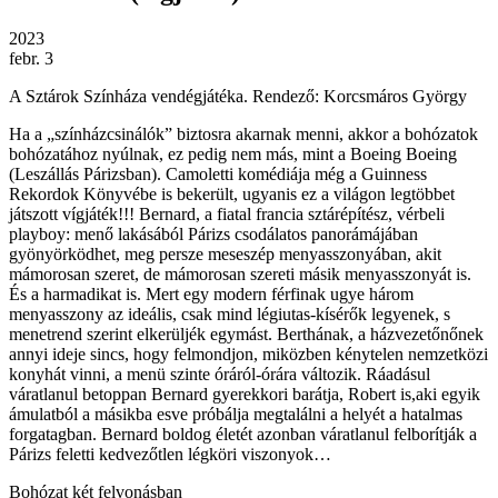
2023
febr. 3
A Sztárok Színháza vendégjátéka. Rendező: Korcsmáros György
Ha a „színházcsinálók” biztosra akarnak menni, akkor a bohózatok
bohózatához nyúlnak, ez pedig nem más, mint a Boeing Boeing
(Leszállás Párizsban). Camoletti komédiája még a Guinness
Rekordok Könyvébe is bekerült, ugyanis ez a világon legtöbbet
játszott vígjáték!!! Bernard, a fiatal francia sztárépítész, vérbeli
playboy: menő lakásából Párizs csodálatos panorámájában
gyönyörködhet, meg persze meseszép menyasszonyában, akit
mámorosan szeret, de mámorosan szereti másik menyasszonyát is.
És a harmadikat is. Mert egy modern férfinak ugye három
menyasszony az ideális, csak mind légiutas-kísérők legyenek, s
menetrend szerint elkerüljék egymást. Berthának, a házvezetőnőnek
annyi ideje sincs, hogy felmondjon, miközben kénytelen nemzetközi
konyhát vinni, a menü szinte óráról-órára változik. Ráadásul
váratlanul betoppan Bernard gyerekkori barátja, Robert is,aki egyik
ámulatból a másikba esve próbálja megtalálni a helyét a hatalmas
forgatagban. Bernard boldog életét azonban váratlanul felborítják a
Párizs feletti kedvezőtlen légköri viszonyok…
Bohózat két felvonásban