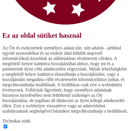
Ez az oldal sütiket használ
Az Ön és eszközének személyes adatai (ún. süti adatok - például
egyedi azonosítókat és az eszköz által küldött alapvető
információkat) kezelünk az alábbiakban részletezett célokra. A
megfelelő helyre kattintva hozzájárulhat ahhoz, hogy mi és a
partnereink ilyen célú adatkezelést végezzünk. Másik lehetőségként
a megfelelő helyre kattintva elutasíthatja a hozzájárulást, vagy a
hozzájárulás megadása előtt részletesebb információkhoz juthat, és
megváltoztathatja beállításait. A beállításai csak erre a weboldalra
érvényesek. Felhívjuk figyelmét, hogy személyes adatainak
bizonyos kezeléséhez nem feltétlenül szükséges az Ön
hozzájárulása, de jogában áll tiltakozni az ilyen jellegű adatkezelés
ellen. Erre a webhelyre visszatérve vagy az adatvédelmi
szabályzatunk segítségével bármikor megváltoztathatja a beállításait.
Technikai sütik