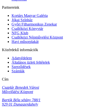
Partnereink
Kortárs Magyar Galéria
Jókai Színház
Győri Filharmonikus Zenekar
Csallóközi Könyvtár
NFG Klub
Csallóközi Népművelési Központ
Havi műsorplakát
Közérdekű információk
Adatvédelem
Általános üzleti feltételek
Szerződések
Számlák
Cím
Csaplár Benedek Városi
Művelődési Központ
Bartók Béla sétány 788/1
929 01 Dunaszerdahely