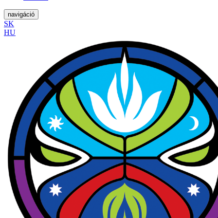
navigáció
SK
HU