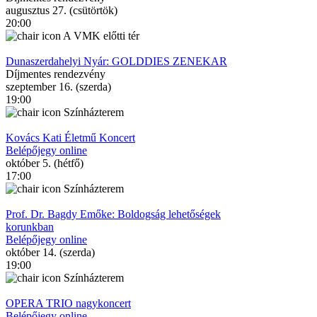
augusztus 27. (csütörtök)
20:00
A VMK előtti tér
Dunaszerdahelyi Nyár: GOLDDIES ZENEKAR
Díjmentes rendezvény
szeptember 16. (szerda)
19:00
Színházterem
Kovács Kati Életmű Koncert
Belépőjegy online
október 5. (hétfő)
17:00
Színházterem
Prof. Dr. Bagdy Emőke: Boldogság lehetőségek
korunkban
Belépőjegy online
október 14. (szerda)
19:00
Színházterem
OPERA TRIO nagykoncert
Belépőjegy online