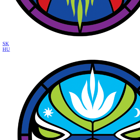
SK
HU