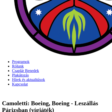
Programok
Rólunk
Csaplár Benedek
Plakátozás
Hírek és aktualitások
Kapcsolat
Camoletti: Boeing, Boeing - Leszállás
Párizsban (vígjáték)