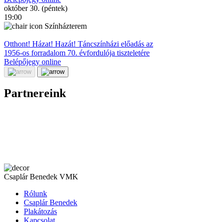
október 30. (péntek)
19:00
Színházterem
Otthont! Házat! Hazát! Táncszínházi előadás az
1956-os forradalom 70. évfordulója tiszteletére
Belépőjegy online
Partnereink
Csaplár Benedek VMK
Rólunk
Csaplár Benedek
Plakátozás
Kapcsolat