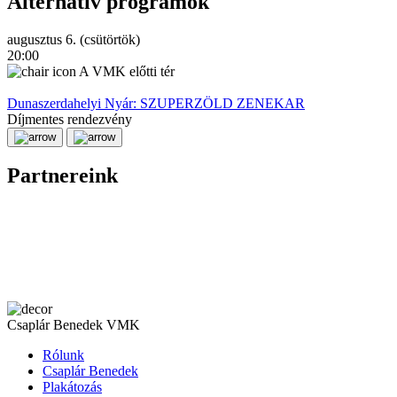
Alternatív programok
augusztus 6. (csütörtök)
a
20:00
2
A VMK előtti tér
Dunaszerdahelyi Nyár: SZUPERZÖLD ZENEKAR
Díjmentes rendezvény
D
Partnereink
Csaplár Benedek VMK
Rólunk
Csaplár Benedek
Plakátozás