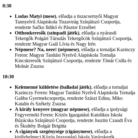
8:30​
Ludas Matyi (mese)
, előadja a tiszacsernyői Magyar
Tannyelvű Alapiskola Tiszavirág Színjátszó Csoportja,
rendezte Sačko Ildikó és Pásztor Erzsébet
Otthonkeresők (színpadi játék)
, előadja a nyárasdi
Tekergők Polgári Társulás Tekergőcök Színjátszó Csoportja,
rendezte Magyar Gaál Lívia és Nagy Irén
Népmese? Na, neee! (népmese)
, előadja a tornaljai Kazinczy
Ferenc Magyar Tanítási Nyelvű Alapiskola Tornalja
Kincskeresők Színjátszó Csoportja, rendezte Tímár Csilla és
Molnár Zsuzsa
10:30
Kelemenné küldetése (balladai játék)
, előadja a tornaljai
Kazinczy Ferenc Magyar Tanítási Nyelvű Alapiskola Tornalja
Galiba Gyermekcsoportja, rendezte Szászi Edina, Miko
Katalin és Székely Zsuzsa
A király kenyere (magyar népmese)
, előadja a ipolysági
Fegyverneki Ferenc Közös Igazgatású Katolikus Iskola
Búzácska Színjátszó Csoportja, rendezte Jusztin Czaudt Éva
és Škultéty Bolgár Brigitta
A cigányok szegénysége (cigánymese)
, előadja a
királyhelmeci Közös Igazgatású Iskola Varázskerék