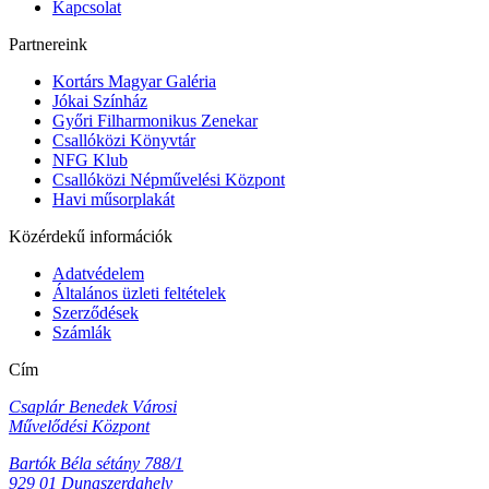
Kapcsolat
Partnereink
Kortárs Magyar Galéria
Jókai Színház
Győri Filharmonikus Zenekar
Csallóközi Könyvtár
NFG Klub
Csallóközi Népművelési Központ
Havi műsorplakát
Közérdekű információk
Adatvédelem
Általános üzleti feltételek
Szerződések
Számlák
Cím
Csaplár Benedek Városi
Művelődési Központ
Bartók Béla sétány 788/1
929 01 Dunaszerdahely