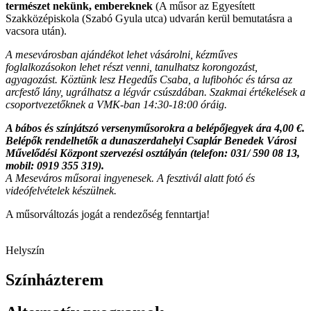
természet nekünk, embereknek
(A műsor az Egyesített
Szakközépiskola (Szabó Gyula utca) udvarán kerül bemutatásra a
vacsora után).
A mesevárosban ajándékot lehet vásárolni, kézműves
foglalkozásokon lehet részt venni, tanulhatsz korongozást,
agyagozást. Köztünk lesz Hegedűs Csaba, a lufibohóc és társa az
arcfestő lány, ugrálhatsz a légvár csúszdában. Szakmai értékelések a
csoportvezetőknek a VMK-ban 14:30-18:00 óráig.
A bábos és színjátszó versenyműsorokra a belépőjegyek ára 4,00 €.
Belépők rendelhetők a dunaszerdahelyi Csaplár Benedek Városi
Művelődési Központ szervezési osztályán (telefon: 031/ 590 08 13,
mobil: 0919 355 319).
A Meseváros műsorai ingyenesek. A fesztivál alatt fotó és
videófelvételek készülnek.
A műsorváltozás jogát a rendezőség fenntartja!
Helyszín
Színházterem