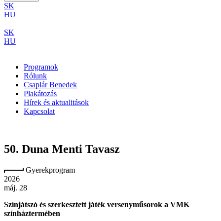
SK
HU
SK
HU
Programok
Rólunk
Csaplár Benedek
Plakátozás
Hírek és aktualitások
Kapcsolat
50. Duna Menti Tavasz
Gyerekprogram
2026
máj. 28
Színjátszó és szerkesztett játék versenyműsorok a VMK
színháztermében