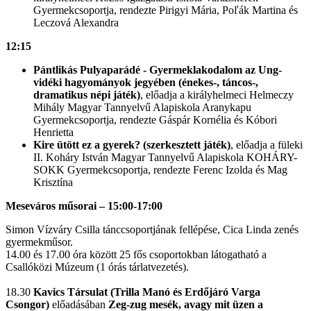
Gyermekcsoportja, rendezte Pirigyi Mária, Poľák Martina és
Leczová Alexandra
12:15​
Pántlikás Pulyaparádé - Gyermeklakodalom az Ung-
vidéki hagyományok jegyében (énekes-, táncos-,
dramatikus népi játék)
, előadja a királyhelmeci Helmeczy
Mihály Magyar Tannyelvű Alapiskola Aranykapu
Gyermekcsoportja, rendezte Gáspár Kornélia és Kóbori
Henrietta
Kire ütött ez a gyerek? (szerkesztett játék)
, előadja a füleki
II. Koháry István Magyar Tannyelvű Alapiskola KOHÁRY-
SOKK Gyermekcsoportja, rendezte Ferenc Izolda és Mag
Krisztína
Meseváros műsorai – 15:00-17:00
​Simon Vízváry Csilla tánccsoportjának fellépése, Cica Linda zenés
gyermekműsor. ​
14.00 és 17.00 óra között 25 fős csoportokban látogatható a
Csallóközi Múzeum (1 órás tárlatvezetés). ​
18.30
Kavics Társulat (Trilla Manó és Erdőjáró Varga
Csongor)
előadásában
Zeg-zug mesék, avagy mit üzen a