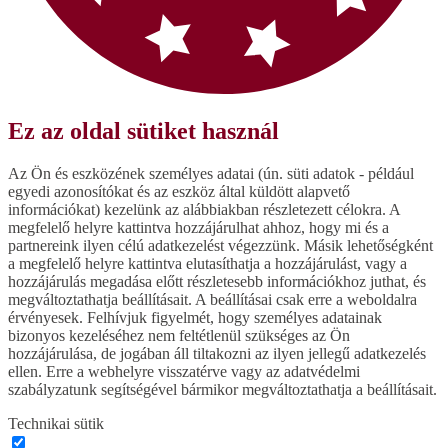
Ez az oldal sütiket használ
Az Ön és eszközének személyes adatai (ún. süti adatok - például
egyedi azonosítókat és az eszköz által küldött alapvető
információkat) kezelünk az alábbiakban részletezett célokra. A
megfelelő helyre kattintva hozzájárulhat ahhoz, hogy mi és a
partnereink ilyen célú adatkezelést végezzünk. Másik lehetőségként
a megfelelő helyre kattintva elutasíthatja a hozzájárulást, vagy a
hozzájárulás megadása előtt részletesebb információkhoz juthat, és
megváltoztathatja beállításait. A beállításai csak erre a weboldalra
érvényesek. Felhívjuk figyelmét, hogy személyes adatainak
bizonyos kezeléséhez nem feltétlenül szükséges az Ön
hozzájárulása, de jogában áll tiltakozni az ilyen jellegű adatkezelés
ellen. Erre a webhelyre visszatérve vagy az adatvédelmi
szabályzatunk segítségével bármikor megváltoztathatja a beállításait.
Technikai sütik