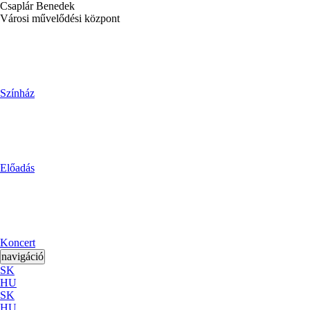
Csaplár Benedek
Városi művelődési központ
Színház
Előadás
Koncert
navigáció
SK
HU
SK
HU