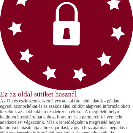
Ez az oldal sütiket használ
Az Ön és eszközének személyes adatai (ún. süti adatok - például
egyedi azonosítókat és az eszköz által küldött alapvető információkat)
kezelünk az alábbiakban részletezett célokra. A megfelelő helyre
kattintva hozzájárulhat ahhoz, hogy mi és a partnereink ilyen célú
adatkezelést végezzünk. Másik lehetőségként a megfelelő helyre
kattintva elutasíthatja a hozzájárulást, vagy a hozzájárulás megadása
előtt részletesebb információkhoz juthat, és megváltoztathatja