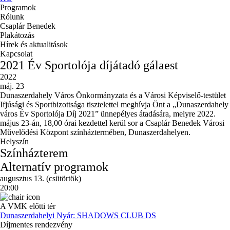
Programok
Rólunk
Csaplár Benedek
Plakátozás
Hírek és aktualitások
Kapcsolat
2021 Év Sportolója díjátadó gálaest
2022
máj. 23
Dunaszerdahely Város Önkormányzata és a Városi Képviselő-testület
Ifjúsági és Sportbizottsága tisztelettel meghívja Önt a „Dunaszerdahely
város Év Sportolója Díj 2021” ünnepélyes átadására, melyre 2022.
május 23-án, 18,00 órai kezdettel kerül sor a Csaplár Benedek Városi
Művelődési Központ színháztermében, Dunaszerdahelyen.
Helyszín
Színházterem
Alternatív programok
augusztus 13. (csütörtök)
20:00
A VMK előtti tér
Dunaszerdahelyi Nyár: SHADOWS CLUB DS
Díjmentes rendezvény