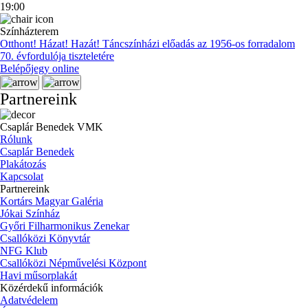
19:00
Színházterem
Otthont! Házat! Hazát! Táncszínházi előadás az 1956-os forradalom
70. évfordulója tiszteletére
Belépőjegy online
Partnereink
Csaplár Benedek VMK
Rólunk
Csaplár Benedek
Plakátozás
Kapcsolat
Partnereink
Kortárs Magyar Galéria
Jókai Színház
Győri Filharmonikus Zenekar
Csallóközi Könyvtár
NFG Klub
Csallóközi Népművelési Központ
Havi műsorplakát
Közérdekű információk
Adatvédelem