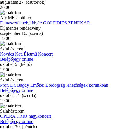
augusztus 27. (csütörtök)
20:00
A VMK előtti tér
Dunaszerdahelyi Nyár: GOLDDIES ZENEKAR
Díjmentes rendezvény
szeptember 16. (szerda)
19:00
Színházterem
Kovács Kati Életmű Koncert
Belépőjegy online
október 5. (hétfő)
17:00
Színházterem
Prof. Dr. Bagdy Emőke: Boldogság lehetőségek korunkban
Belépőjegy online
október 14. (szerda)
19:00
Színházterem
OPERA TRIO nagykoncert
Belépőjegy online
október 30. (péntek)