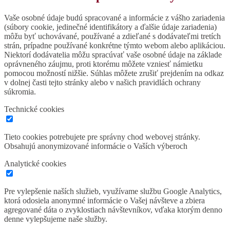
Vaše osobné údaje budú spracované a informácie z vášho zariadenia
(súbory cookie, jedinečné identifikátory a ďalšie údaje zariadenia)
môžu byť uchovávané, používané a zdieľané s dodávateľmi tretích
strán, prípadne používané konkrétne týmto webom alebo aplikáciou.
Niektorí dodávatelia môžu spracúvať vaše osobné údaje na základe
oprávneného záujmu, proti ktorému môžete vzniesť námietku
pomocou možností nižšie. Súhlas môžete zrušiť prejdením na odkaz
v dolnej časti tejto stránky alebo v našich pravidlách ochrany
súkromia.
Technické cookies
Tieto cookies potrebujete pre správny chod webovej stránky.
Obsahujú anonymizované informácie o Vaších výberoch
Analytické cookies
Pre vylepšenie naších služieb, využívame službu Google Analytics,
ktorá odosiela anonymné informácie o Vašej návšteve a zbiera
agregované dáta o zvyklostiach návštevníkov, vďaka ktorým denno
denne vylepšujeme naše služby.