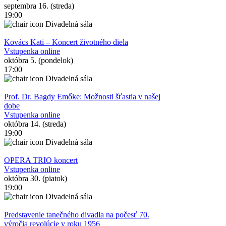
septembra 16. (streda)
19:00
Divadelná sála
Kovács Kati – Koncert životného diela
Vstupenka online
októbra 5. (pondelok)
17:00
Divadelná sála
Prof. Dr. Bagdy Emőke: Možnosti šťastia v našej
dobe
Vstupenka online
októbra 14. (streda)
19:00
Divadelná sála
OPERA TRIO koncert
Vstupenka online
októbra 30. (piatok)
19:00
Divadelná sála
Predstavenie tanečného divadla na počesť 70.
výročia revolúcie v roku 1956