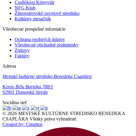
Csallóközi Könyvtár
NFG Klub
Žitnoostrovské osvetové stredisko
Kultúrny mesačník
Všeobecne prospešné informácie
Ochrana osobných údajov
Všeobecné obchodné podmienky
Zmluvy
Faktúry
Adresa
Mestské kultúrne stredisko Benedeka Csaplára
Korzo Bélu Bartóka 788/1
92901 Dunajská Streda
Sociálna sieť
© 2026 MESTSKÉ KULTÚRNE STREDISKO BENEDEKA
CSAPLÁRA Všetky práva vyhradené.
Created by: Cstudios