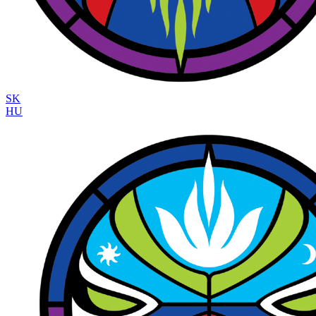
SK
HU