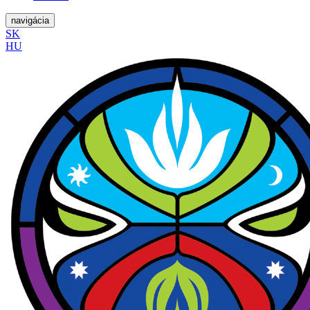
navigácia
SK
HU