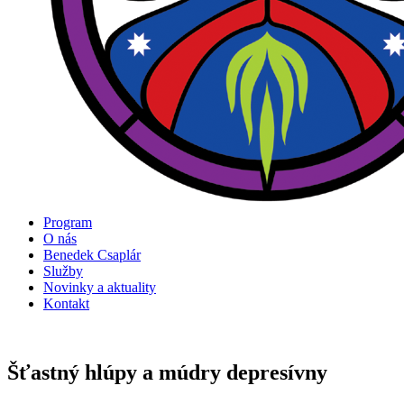
Program
O nás
Benedek Csaplár
Služby
Novinky a aktuality
Kontakt
Šťastný hlúpy a múdry depresívny