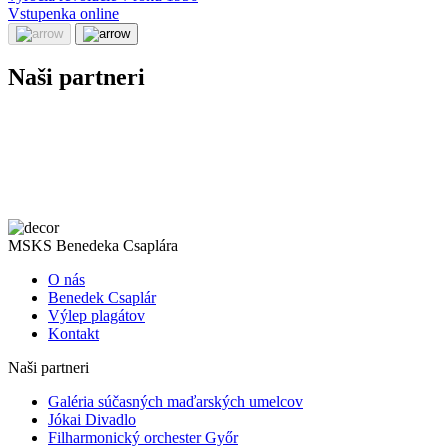
Vstupenka online
Naši partneri
MSKS Benedeka Csaplára
O nás
Benedek Csaplár
Výlep plagátov
Kontakt
Naši partneri
Galéria súčasných maďarských umelcov
Jókai Divadlo
Filharmonický orchester Győr