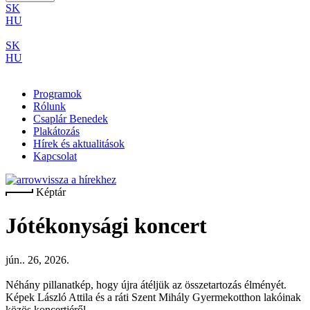
SK
HU
SK
HU
Programok
Rólunk
Csaplár Benedek
Plakátozás
Hírek és aktualitások
Kapcsolat
vissza a hírekhez
Képtár
Jótékonysági koncert
jún.. 26, 2026.
Néhány pillanatkép, hogy újra átéljük az összetartozás élményét.
Képek László Attila és a ráti Szent Mihály Gyermekotthon lakóinak
közös koncertjéről.