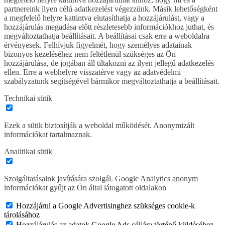
partnereink ilyen célú adatkezelést végezzünk. Másik lehetőségként
a megfelelő helyre kattintva elutasíthatja a hozzájárulást, vagy a
hozzájárulás megadása előtt részletesebb információkhoz juthat, és
megváltoztathatja beállításait. A beállításai csak erre a weboldalra
érvényesek. Felhívjuk figyelmét, hogy személyes adatainak
bizonyos kezeléséhez nem feltétlenül szükséges az Ön
hozzájárulása, de jogában áll tiltakozni az ilyen jellegű adatkezelés
ellen. Erre a webhelyre visszatérve vagy az adatvédelmi
szabályzatunk segítségével bármikor megváltoztathatja a beállításait.
Technikai sütik
Ezek a sütik biztosítják a weboldal működését. Anonymizált
információkat tartalmaznak.
Analitikai sütik
Szolgáltatásaink javítására szolgál. Google Analytics anonym
információkat gyűjt az Ön által látogatott oldalakon
Hozzájárul a Google Advertisinghez szükséges cookie-k
tárolásához
Hozzájárulás az adatok Google Ads céljára történő küldéséhez