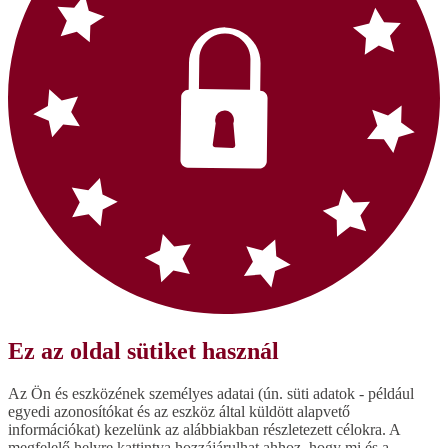
Ez az oldal sütiket használ
Az Ön és eszközének személyes adatai (ún. süti adatok - például
egyedi azonosítókat és az eszköz által küldött alapvető
információkat) kezelünk az alábbiakban részletezett célokra. A
megfelelő helyre kattintva hozzájárulhat ahhoz, hogy mi és a