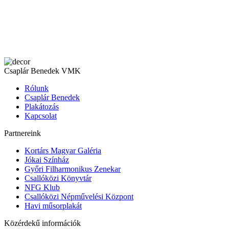
Csaplár Benedek VMK
Rólunk
Csaplár Benedek
Plakátozás
Kapcsolat
Partnereink
Kortárs Magyar Galéria
Jókai Színház
Győri Filharmonikus Zenekar
Csallóközi Könyvtár
NFG Klub
Csallóközi Népművelési Központ
Havi műsorplakát
Közérdekű információk