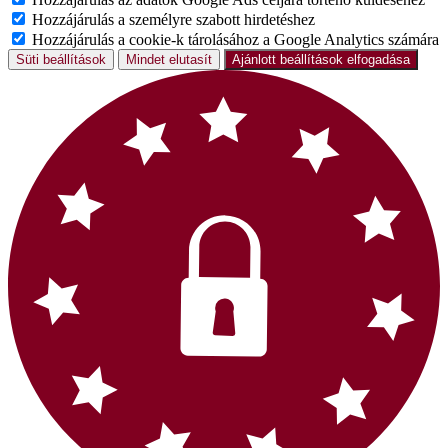
Hozzájárulás a személyre szabott hirdetéshez
Hozzájárulás a cookie-k tárolásához a Google Analytics számára
Süti beállítások
Mindet elutasít
Ajánlott beállítások elfogadása