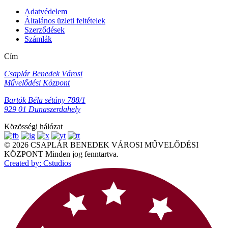
Adatvédelem
Általános üzleti feltételek
Szerződések
Számlák
Cím
Csaplár Benedek Városi
Művelődési Központ
Bartók Béla sétány 788/1
929 01 Dunaszerdahely
Közösségi hálózat
© 2026 CSAPLÁR BENEDEK VÁROSI MŰVELŐDÉSI
KÖZPONT Minden jog fenntartva.
Created by: Cstudios