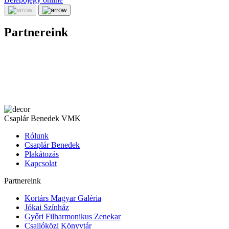
Partnereink
Csaplár Benedek VMK
Rólunk
Csaplár Benedek
Plakátozás
Kapcsolat
Partnereink
Kortárs Magyar Galéria
Jókai Színház
Győri Filharmonikus Zenekar
Csallóközi Könyvtár