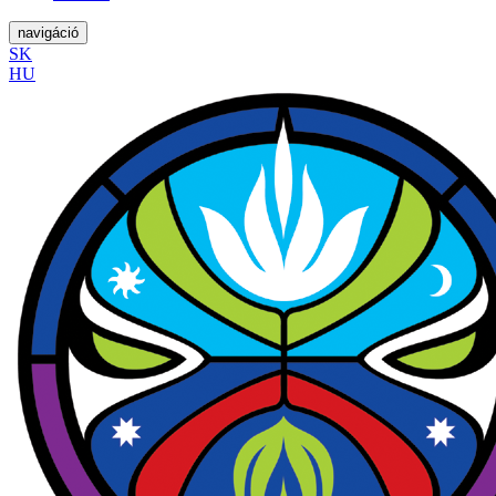
navigáció
SK
HU