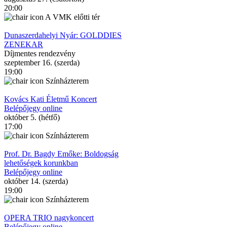
20:00
A VMK előtti tér
Dunaszerdahelyi Nyár: GOLDDIES
ZENEKAR
Díjmentes rendezvény
szeptember 16. (szerda)
19:00
Színházterem
Kovács Kati Életmű Koncert
Belépőjegy online
október 5. (hétfő)
17:00
Színházterem
Prof. Dr. Bagdy Emőke: Boldogság
lehetőségek korunkban
Belépőjegy online
október 14. (szerda)
19:00
Színházterem
OPERA TRIO nagykoncert
Belépőjegy online