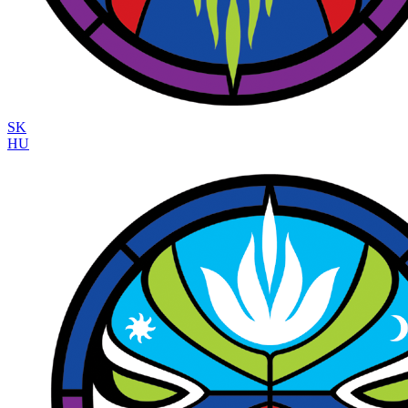
SK
HU