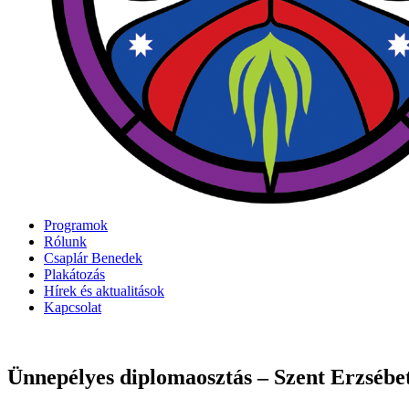
Programok
Rólunk
Csaplár Benedek
Plakátozás
Hírek és aktualitások
Kapcsolat
Ünnepélyes diplomaosztás – Szent Erzsébe