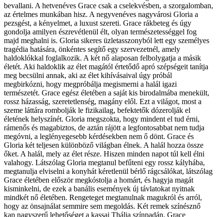
bevallani. A hetvenéves Grace csak a cselekvésben, a szorgalomban,
az értelmes munkában hisz. A negyvenéves nagyvárosi Gloria a
pezsgést, a kényelmet, a luxust szereti. Grace rákbeteg és úgy
gondolja amilyen észrevétlenül élt, olyan természetességgel fog
majd meghalni is. Gloria sikeres üzletasszonyból lett egy személyes
tragédia hatására, önkéntes segítő egy szervezetnél, amely
haldoklókkal foglalkozik. A két nő alaposan felbolygatja a másik
életét. Aki haldoklik az élet magától értetődő apró szépségeit tanítja
meg becsülni annak, aki az élet kihívásaival úgy próbál
megbirkózni, hogy megpróbálja megismerni a halál igazi
természetét. Grace egész életében a saját kis birodalmába menekült,
rossz házasság, szeretetlenség, magány elől. Ezt a világot, most a
szeme láttára rombolják le fizikailag, befektetők dózerolják el
életének helyszínét. Gloria megszokta, hogy mindent el tud érni,
rámenős és magabiztos, de aztán rájött a legfontosabbat nem tudja
megóvni, a leglényegesebb kérdésekben nem ő dönt. Grace és
Gloria két teljesen különböző világban élnek. A halál hozza össze
őket. A halál, mely az élet része. Hiszen minden napot túl kell élni
valahogy. Látszólag Gloria megtanul befűteni egy rossz kályhába,
megtanulja elviselni a konyhát kéretlenül bérlő rágcsálókat, látszólag
Grace életében először megkóstolja a homárt, és hagyja magát
kisminkelni, de ezek a banális események új távlatokat nyitnak
mindkét nő életében. Rengeteget megtanulnak magukról és arról,
hogy az önsajnálat semmire sem megoldás. Két remek színésznő
kap nagyszerű lehetőséget a kassai Thália színpadán, Grace