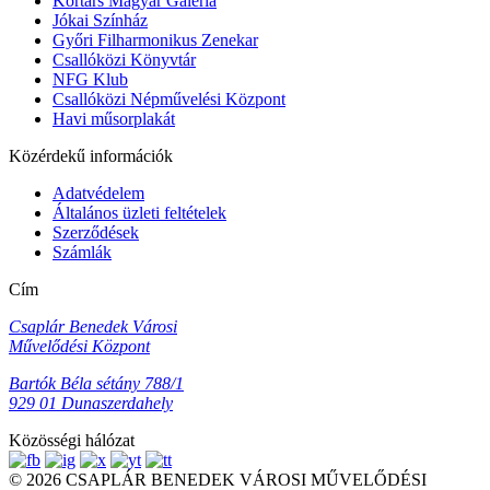
Kortárs Magyar Galéria
Jókai Színház
Győri Filharmonikus Zenekar
Csallóközi Könyvtár
NFG Klub
Csallóközi Népművelési Központ
Havi műsorplakát
Közérdekű információk
Adatvédelem
Általános üzleti feltételek
Szerződések
Számlák
Cím
Csaplár Benedek Városi
Művelődési Központ
Bartók Béla sétány 788/1
929 01 Dunaszerdahely
Közösségi hálózat
© 2026 CSAPLÁR BENEDEK VÁROSI MŰVELŐDÉSI