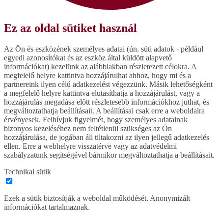
Ez az oldal sütiket használ
Az Ön és eszközének személyes adatai (ún. süti adatok - például
egyedi azonosítókat és az eszköz által küldött alapvető
információkat) kezelünk az alábbiakban részletezett célokra. A
megfelelő helyre kattintva hozzájárulhat ahhoz, hogy mi és a
partnereink ilyen célú adatkezelést végezzünk. Másik lehetőségként
a megfelelő helyre kattintva elutasíthatja a hozzájárulást, vagy a
hozzájárulás megadása előtt részletesebb információkhoz juthat, és
megváltoztathatja beállításait. A beállításai csak erre a weboldalra
érvényesek. Felhívjuk figyelmét, hogy személyes adatainak
bizonyos kezeléséhez nem feltétlenül szükséges az Ön
hozzájárulása, de jogában áll tiltakozni az ilyen jellegű adatkezelés
ellen. Erre a webhelyre visszatérve vagy az adatvédelmi
szabályzatunk segítségével bármikor megváltoztathatja a beállításait.
Technikai sütik
Ezek a sütik biztosítják a weboldal működését. Anonymizált
információkat tartalmaznak.