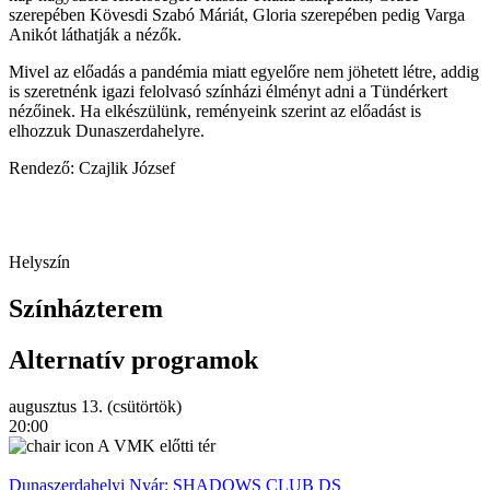
szerepében Kövesdi Szabó Máriát, Gloria szerepében pedig Varga
Anikót láthatják a nézők.
Mivel az előadás a pandémia miatt egyelőre nem jöhetett létre, addig
is szeretnénk igazi felolvasó színházi élményt adni a Tündérkert
nézőinek. Ha elkészülünk, reményeink szerint az előadást is
elhozzuk Dunaszerdahelyre.
Rendező: Czajlik József
Helyszín
Színházterem
Alternatív programok
augusztus 13. (csütörtök)
a
20:00
2
A VMK előtti tér
Dunaszerdahelyi Nyár: SHADOWS CLUB DS