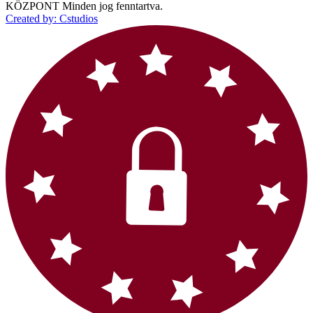
KÖZPONT Minden jog fenntartva.
Created by: Cstudios