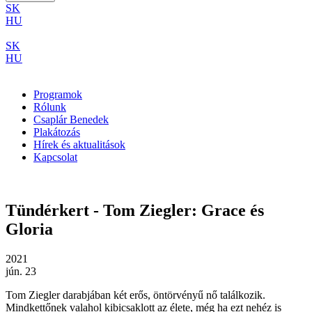
SK
HU
SK
HU
Programok
Rólunk
Csaplár Benedek
Plakátozás
Hírek és aktualitások
Kapcsolat
Tündérkert - Tom Ziegler: Grace és
Gloria
2021
jún. 23
Tom Ziegler darabjában két erős, öntörvényű nő találkozik.
Mindkettőnek valahol kibicsaklott az élete, még ha ezt nehéz is