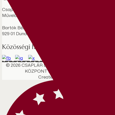
Csaplár Benedek Városi
Művelődési Központ
Bartók Béla sétány 788/1
929 01 Dunaszerdahely
Közösségi hálózat
© 2026 CSAPLÁR BENEDEK VÁROSI MŰVELŐDÉSI
KÖZPONT Minden jog fenntartva.
Created by: Cstudios