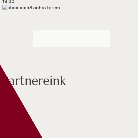
19:00
Színházterem
BELÉPŐJEGY ONLINE
Partnereink