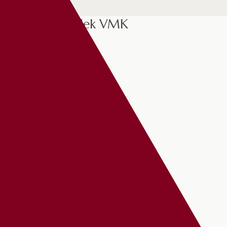
Csaplár Benedek VMK
RÓLUNK
CSAPLÁR BENEDEK
PLAKÁTOZÁS
KAPCSOLAT
Partnereink
KORTÁRS MAGYAR GALÉRIA
JÓKAI SZÍNHÁZ
GYŐRI FILHARMONIKUS ZENEKAR