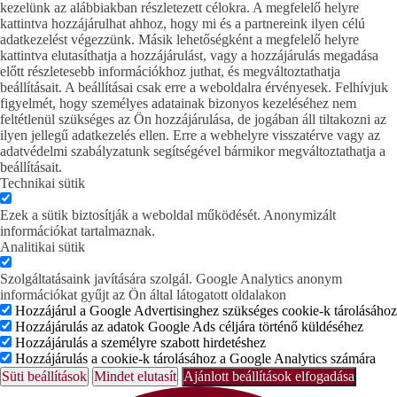
kezelünk az alábbiakban részletezett célokra. A megfelelő helyre
kattintva hozzájárulhat ahhoz, hogy mi és a partnereink ilyen célú
adatkezelést végezzünk. Másik lehetőségként a megfelelő helyre
kattintva elutasíthatja a hozzájárulást, vagy a hozzájárulás megadása
előtt részletesebb információkhoz juthat, és megváltoztathatja
beállításait. A beállításai csak erre a weboldalra érvényesek. Felhívjuk
figyelmét, hogy személyes adatainak bizonyos kezeléséhez nem
feltétlenül szükséges az Ön hozzájárulása, de jogában áll tiltakozni az
ilyen jellegű adatkezelés ellen. Erre a webhelyre visszatérve vagy az
adatvédelmi szabályzatunk segítségével bármikor megváltoztathatja a
beállításait.
Technikai sütik
Ezek a sütik biztosítják a weboldal működését. Anonymizált
információkat tartalmaznak.
Analitikai sütik
Szolgáltatásaink javítására szolgál. Google Analytics anonym
információkat gyűjt az Ön által látogatott oldalakon
Hozzájárul a Google Advertisinghez szükséges cookie-k tárolásához
Hozzájárulás az adatok Google Ads céljára történő küldéséhez
Hozzájárulás a személyre szabott hirdetéshez
Hozzájárulás a cookie-k tárolásához a Google Analytics számára
Süti beállítások
Mindet elutasít
Ajánlott beállítások elfogadása