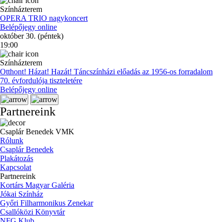
Színházterem
OPERA TRIO nagykoncert
Belépőjegy online
október 30. (péntek)
19:00
Színházterem
Otthont! Házat! Hazát! Táncszínházi előadás az 1956-os forradalom
70. évfordulója tiszteletére
Belépőjegy online
Partnereink
Csaplár Benedek VMK
Rólunk
Csaplár Benedek
Plakátozás
Kapcsolat
Partnereink
Kortárs Magyar Galéria
Jókai Színház
Győri Filharmonikus Zenekar
Csallóközi Könyvtár
NFG Klub