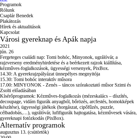
Programok
Rólunk
Csaplár Benedek
Plakátozás
Hírek és aktualitások
Kapcsolat
Városi gyereknap és Apák napja
2021
jún. 26
Fergeteges családi nap: Tomi bohóc, Minyonok, ugrálóvár, a
rajzverseny eredményhirdetése és a beérkezett rajzok kiállítása,
kézműves-foglalkozások, ügyességi versenyek, PixBox.
14.30: A gyerekrajzpályázat ünnepélyes megnyitója
15.30: Tomi bohóc interaktív műsora
17.00: MINYONOK - Zenés – táncos szórakoztató műsor Szimi és
Zsolti előadásában
Kísérőprogramok: Kézműves-foglalkozás (mézeskalács – díszítés,
decoupage, vidám figurák anyagból, bőrözés, arcfestés, homokképek
készítése), ügyességi játékok (horgászat, cipőfűzés, puzzle,
célbadobás,…), ugrálóvár, lufifigurák hajtogatása, kézművesek vására,
gyereknapi fotózkodás (PixBox).
Alternatív programok
augusztus 13. (csütörtök)
20:00