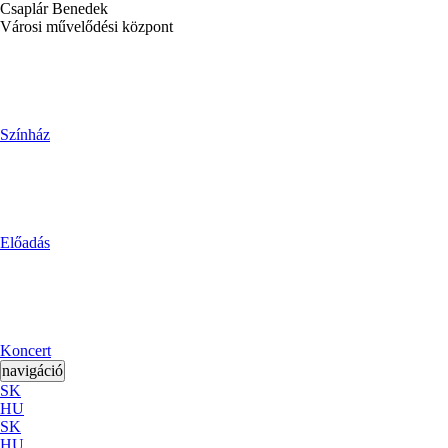
Csaplár Benedek
Városi művelődési központ
Színház
Előadás
Koncert
navigáció
SK
HU
SK
HU