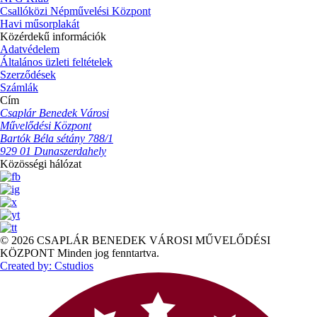
Csallóközi Népművelési Központ
Havi műsorplakát
Közérdekű információk
Adatvédelem
Általános üzleti feltételek
Szerződések
Számlák
Cím
Csaplár Benedek Városi
Művelődési Központ
Bartók Béla sétány 788/1
929 01 Dunaszerdahely
Közösségi hálózat
© 2026 CSAPLÁR BENEDEK VÁROSI MŰVELŐDÉSI
KÖZPONT Minden jog fenntartva.
Created by: Cstudios