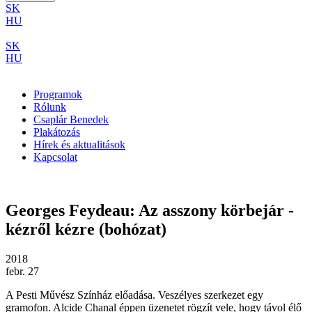
SK
HU
SK
HU
Programok
Rólunk
Csaplár Benedek
Plakátozás
Hírek és aktualitások
Kapcsolat
Georges Feydeau: Az asszony körbejár -
kézről kézre (bohózat)
2018
febr. 27
A Pesti Művész Színház előadása. Veszélyes szerkezet egy
gramofon. Alcide Chanal éppen üzenetet rögzít vele, hogy távol élő