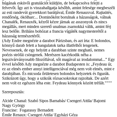
húgának esküvői gratulációt küldjön, de bekapcsolva felejti a
felvevőt. Így azt is visszahallgatja később, amint felesége megbeszéli
az esti randevút gyerekkori barátjával, Émile Renauxval. Rajtaütés,
rendőrség, ökölharc... Dominóként borulnak a házasságok, válnak
Chanalék, Renauxék, kézről kézre járnak az asszonyok és nincs
megállás, mert minden szerető unalmas zsarnokká válik, amint férj
lesz belőle. Briliáns bohózat a francia vígjáték nagymesterétől a
házasság természetéről.
(Ady Endre megnézte a darabot Párizsban, és azt írta: E bolondos,
könnyű darab felett a hangulatok tarka illatfelhői lengenek.
Nevessenek, de egy helyütt a darabban szinte megható, nemes
poézis strófái csöngenek. Merészen kacérkodik néha a
legszivárványosabb filozófiával, sőt magával az irodalommal...” Egy
évvel később Ady megnézte a darabot Budapesten is: „Feydeau úr,
ez az elmés ember annyi intelligenciával még nem volt elmés, mint e
darabjában. És micsoda őrületesen bolondos helyzetek és figurák.
Szikrázott úgy, hogy a szikrák rózsacsokrokat rajzoltak. De azért
nem volt ez egészen léha este. Feydeau könnyek között tréfált.""""
Szereposztás:
Alcide Chanal: Szabó Sipos Barnabás/ Csengeri Attila/ Bajomi
Nagy György
Francine: Fogarassy Bernadett
Émile Renaux: Csengeri Attila/ Egyházi Géza