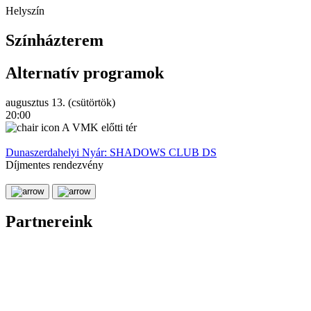
Helyszín
Színházterem
Alternatív programok
augusztus 13. (csütörtök)
a
20:00
2
A VMK előtti tér
Dunaszerdahelyi Nyár: SHADOWS CLUB DS
Díjmentes rendezvény
D
Partnereink