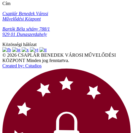
Cím
Csaplár Benedek Városi
Művelődési Központ
Bartók Béla sétány 788/1
929 01 Dunaszerdahely
Közösségi hálózat
© 2026 CSAPLÁR BENEDEK VÁROSI MŰVELŐDÉSI
KÖZPONT Minden jog fenntartva.
Created by: Cstudios