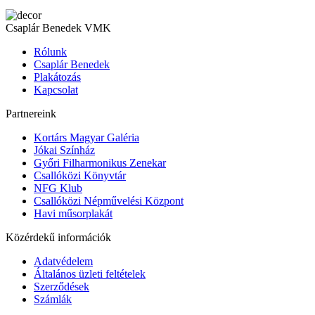
Csaplár Benedek VMK
Rólunk
Csaplár Benedek
Plakátozás
Kapcsolat
Partnereink
Kortárs Magyar Galéria
Jókai Színház
Győri Filharmonikus Zenekar
Csallóközi Könyvtár
NFG Klub
Csallóközi Népművelési Központ
Havi műsorplakát
Közérdekű információk
Adatvédelem
Általános üzleti feltételek
Szerződések
Számlák