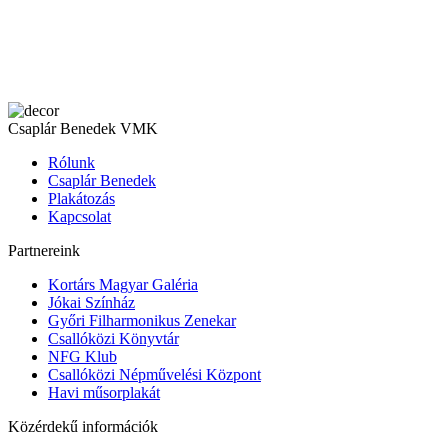
Csaplár Benedek VMK
Rólunk
Csaplár Benedek
Plakátozás
Kapcsolat
Partnereink
Kortárs Magyar Galéria
Jókai Színház
Győri Filharmonikus Zenekar
Csallóközi Könyvtár
NFG Klub
Csallóközi Népművelési Központ
Havi műsorplakát
Közérdekű információk