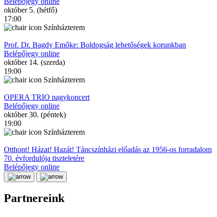
Belépőjegy online
október 5. (hétfő)
17:00
Színházterem
Prof. Dr. Bagdy Emőke: Boldogság lehetőségek korunkban
Belépőjegy online
október 14. (szerda)
19:00
Színházterem
OPERA TRIO nagykoncert
Belépőjegy online
október 30. (péntek)
19:00
Színházterem
Otthont! Házat! Hazát! Táncszínházi előadás az 1956-os forradalom
70. évfordulója tiszteletére
Belépőjegy online
Partnereink