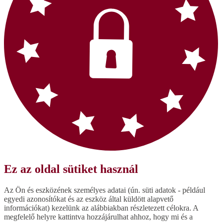
Ez az oldal sütiket használ
Az Ön és eszközének személyes adatai (ún. süti adatok - például
egyedi azonosítókat és az eszköz által küldött alapvető
információkat) kezelünk az alábbiakban részletezett célokra. A
megfelelő helyre kattintva hozzájárulhat ahhoz, hogy mi és a