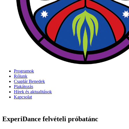
Programok
Rólunk
Csaplár Benedek
Plakátozás
Hírek és aktualitások
Kapcsolat
ExperiDance felvételi próbatánc