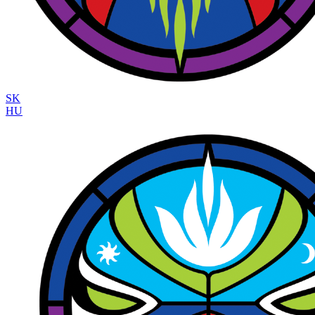
SK
HU