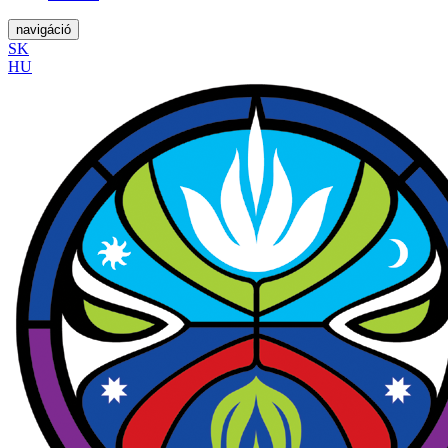
navigáció
SK
HU