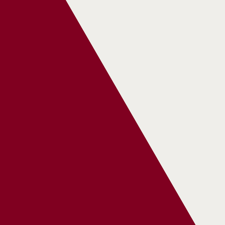
amok
Díjmentes rendezvény