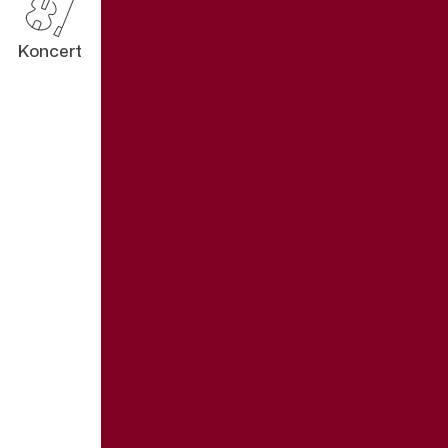
Koncert
Alternatív progr
Augusztus 6. (csütörtök)
20:00
A VMK előtti tér
Augusztus 13. (csütörtök)
20:00
A VMK előtti tér