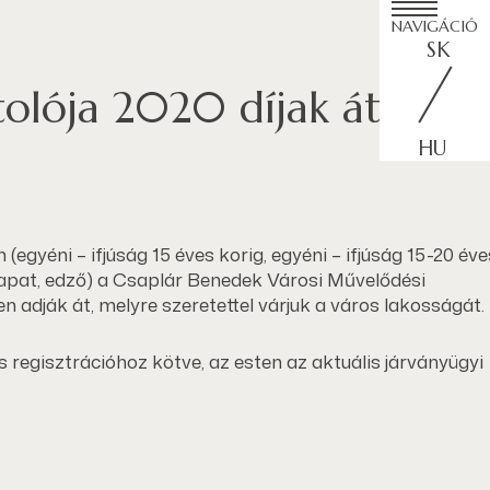
NAVIGÁCIÓ
SK
tolója 2020 díjak átadása
HU
 (egyéni – ifjúság 15 éves korig, egyéni – ifjúság 15-20 éve
 csapat, edző) a Csaplár Benedek Városi Művelődési
adják át, melyre szeretettel várjuk a város lakosságát.
s regisztrációhoz kötve, az esten az aktuális járványügyi