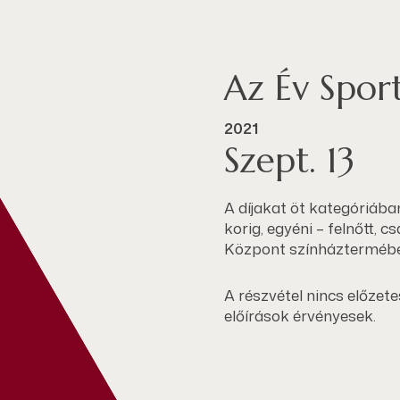
Az Év Spor
2021
Szept. 13
A díjakat öt kategóriában
korig, egyéni – felnőtt,
Központ színháztermében 
A részvétel nincs előzete
előírások érvényesek.