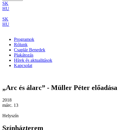
SK
HU
SK
HU
Programok
Rólunk
Csaplár Benedek
Plakátozás
Hírek és aktualitások
Kapcsolat
„Arc és álarc” - Müller Péter előadása
2018
márc. 13
Helyszín
Színházterem