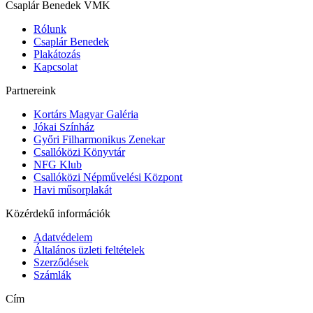
Csaplár Benedek VMK
Rólunk
Csaplár Benedek
Plakátozás
Kapcsolat
Partnereink
Kortárs Magyar Galéria
Jókai Színház
Győri Filharmonikus Zenekar
Csallóközi Könyvtár
NFG Klub
Csallóközi Népművelési Központ
Havi műsorplakát
Közérdekű információk
Adatvédelem
Általános üzleti feltételek
Szerződések
Számlák
Cím