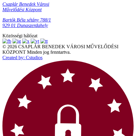
Csaplár Benedek Városi
Művelődési Központ
Bartók Béla sétány 788/1
929 01 Dunaszerdahely
Közösségi hálózat
© 2026 CSAPLÁR BENEDEK VÁROSI MŰVELŐDÉSI
KÖZPONT Minden jog fenntartva.
Created by: Cstudios