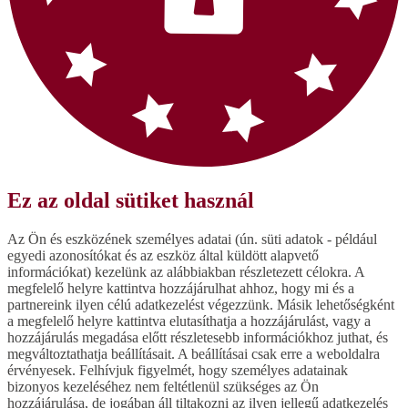
Ez az oldal sütiket használ
Az Ön és eszközének személyes adatai (ún. süti adatok - például
egyedi azonosítókat és az eszköz által küldött alapvető
információkat) kezelünk az alábbiakban részletezett célokra. A
megfelelő helyre kattintva hozzájárulhat ahhoz, hogy mi és a
partnereink ilyen célú adatkezelést végezzünk. Másik lehetőségként
a megfelelő helyre kattintva elutasíthatja a hozzájárulást, vagy a
hozzájárulás megadása előtt részletesebb információkhoz juthat, és
megváltoztathatja beállításait. A beállításai csak erre a weboldalra
érvényesek. Felhívjuk figyelmét, hogy személyes adatainak
bizonyos kezeléséhez nem feltétlenül szükséges az Ön
hozzájárulása, de jogában áll tiltakozni az ilyen jellegű adatkezelés