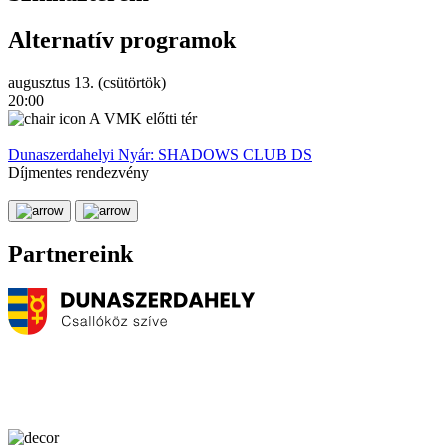
Alternatív programok
augusztus 13. (csütörtök)
a
20:00
2
A VMK előtti tér
Dunaszerdahelyi Nyár: SHADOWS CLUB DS
Díjmentes rendezvény
D
Partnereink